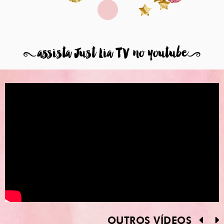
8
assista Just Lia TV no youtube
9
OUTROS VÍDEOS