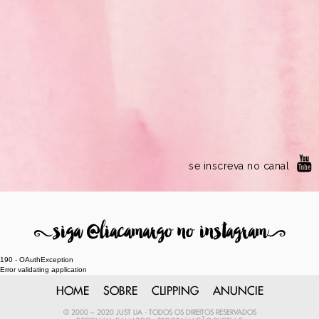
se inscreva no canal
8
siga @liacamargo no instagram
9
190 - OAuthException
Error validating application
HOME
SOBRE
CLIPPING
ANUNCIE
© 2000 ~ 2020 JUST LIA - TODOS OS DIREITOS RESERVADOS