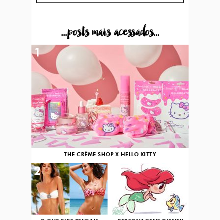
...posts mais acessados...
1
THE CRÈME SHOP X HELLO KITTY
2
3