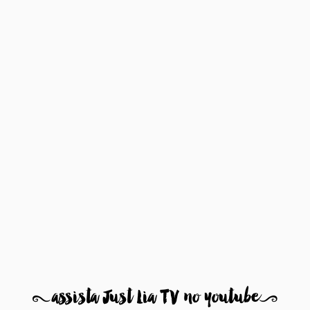
8
assista Just Lia TV no youtube
9