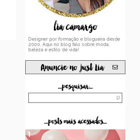
lia camargo
Designer por formação e blogueira desde
2000. Aqui no blog falo sobre moda,
beleza e estilo de vida!
Anuncie no just Lia
...pesquisar...
...posts mais acessados...
1