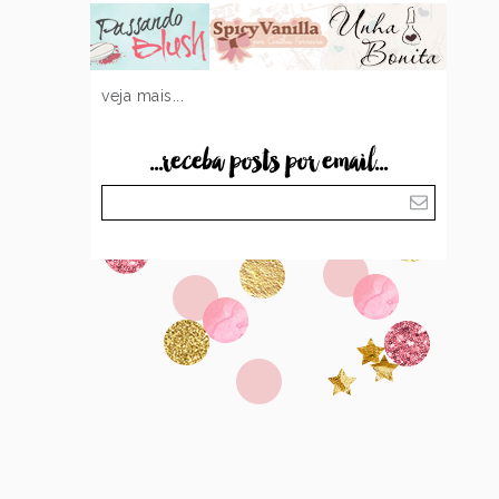
veja mais...
...receba posts por email...