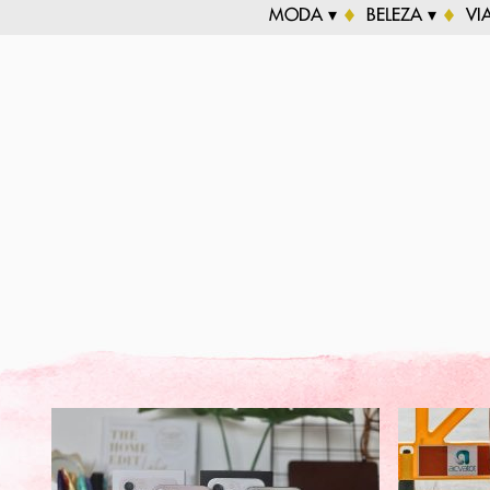
MODA ▾
BELEZA ▾
VI