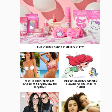
THE CRÈME SHOP X HELLO KITTY
2
3
O QUE ELES PENSAM
PERSONAGENS DISNEY
SOBRE MARQUINHA DE
E AMIGOS EM ESTILO
BIQUÍNI
CHIBI
4
5