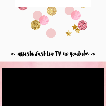
8
assista Just Lia TV no youtube
9