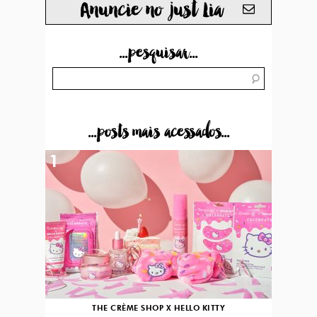
Anuncie no just Lia
...pesquisar...
...posts mais acessados...
1
THE CRÈME SHOP X HELLO KITTY