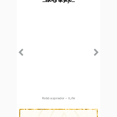
...itens desejo...
Robô aspirador – ILife