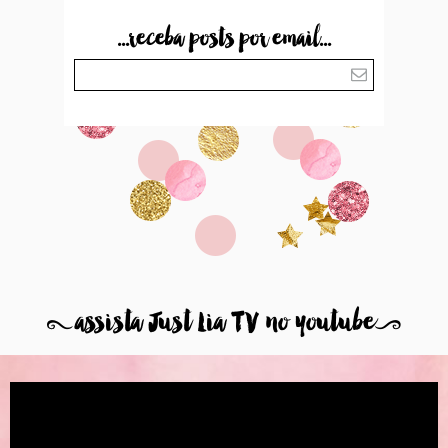
...receba posts por email...
8
assista Just Lia TV no youtube
9