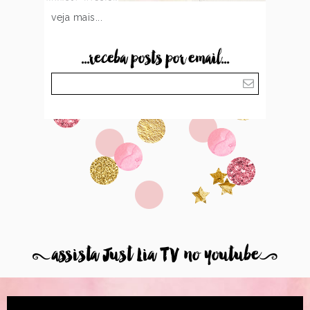
veja mais...
...receba posts por email...
8
assista Just Lia TV no youtube
9