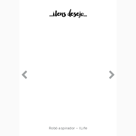
...itens desejo...
Robô aspirador – ILife