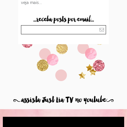
veja mais...
...receba posts por email...
8
assista Just Lia TV no youtube
9