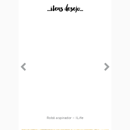
...itens desejo...
Robô aspirador – ILife