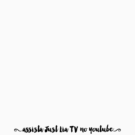
8
assista Just Lia TV no youtube
9