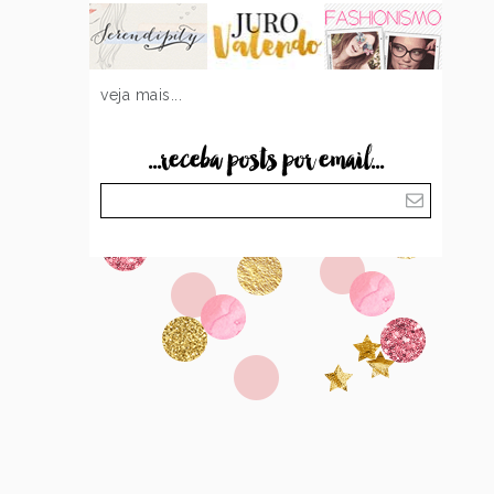
veja mais...
...receba posts por email...