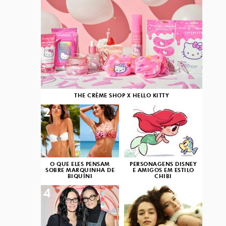
THE CRÈME SHOP X HELLO KITTY
2
3
O QUE ELES PENSAM
PERSONAGENS DISNEY
SOBRE MARQUINHA DE
E AMIGOS EM ESTILO
BIQUÍNI
CHIBI
4
5