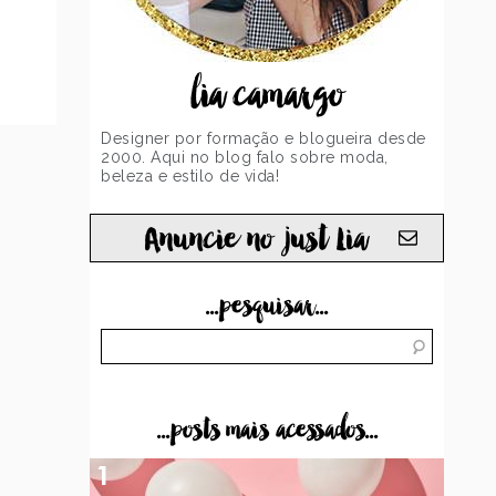
lia camargo
Designer por formação e blogueira desde
2000. Aqui no blog falo sobre moda,
beleza e estilo de vida!
Anuncie no just Lia
...pesquisar...
...posts mais acessados...
1