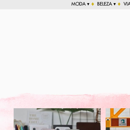
MODA ▾
BELEZA ▾
VI