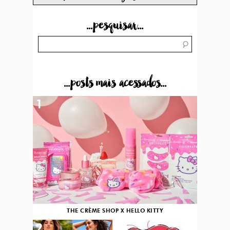
...pesquisar...
...posts mais acessados...
1
THE CRÈME SHOP X HELLO KITTY
2
3