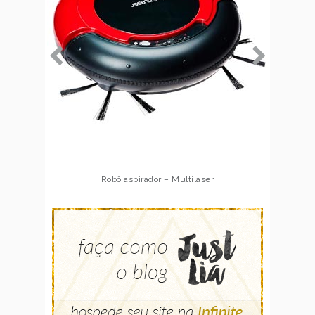
Robô aspirador – Multilaser