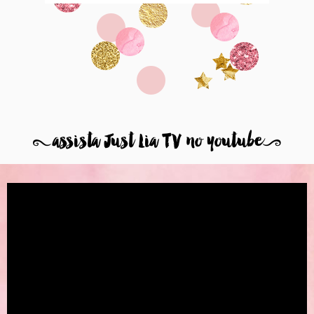
8
assista Just Lia TV no youtube
9