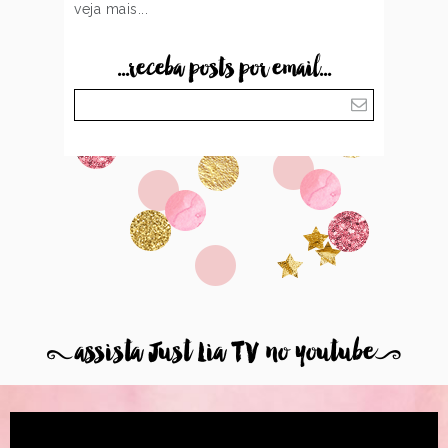
veja mais...
...receba posts por email...
8
assista Just Lia TV no youtube
9