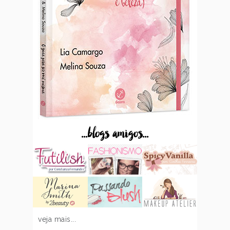
...blogs amigos...
veja mais...