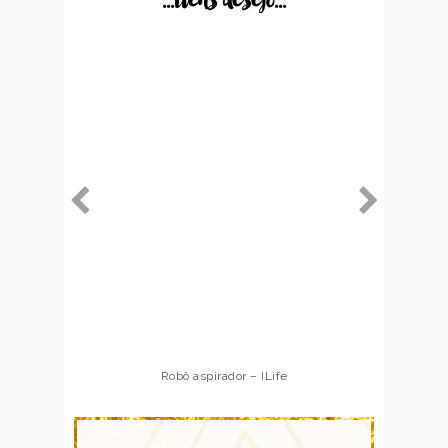
...itens desejo...
Robô aspirador – ILife