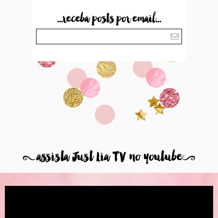
...receba posts por email...
8
assista Just Lia TV no youtube
9