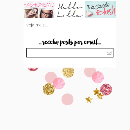
veja mais...
...receba posts por email...