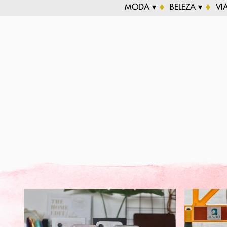
MODA ▾
BELEZA ▾
VI