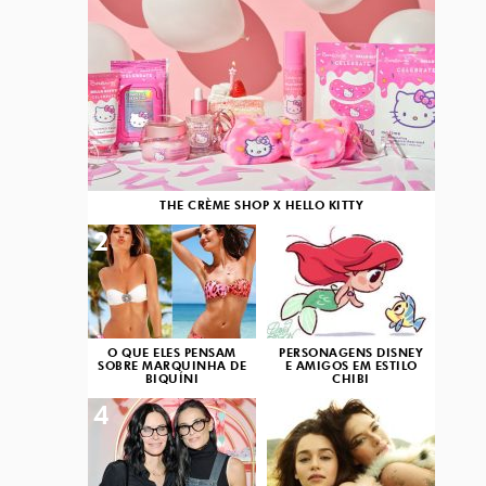
THE CRÈME SHOP X HELLO KITTY
2
3
O QUE ELES PENSAM
PERSONAGENS DISNEY
SOBRE MARQUINHA DE
E AMIGOS EM ESTILO
BIQUÍNI
CHIBI
4
5