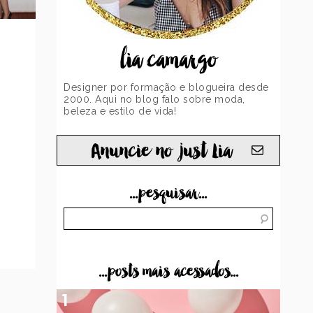
lia camargo
Designer por formação e blogueira desde
2000. Aqui no blog falo sobre moda,
beleza e estilo de vida!
Anuncie no just Lia
...pesquisar...
...posts mais acessados...
1