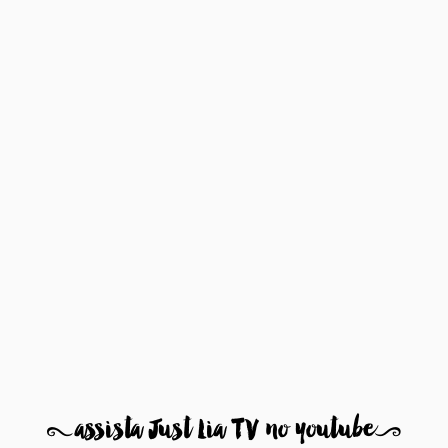
8
assista Just Lia TV no youtube
9