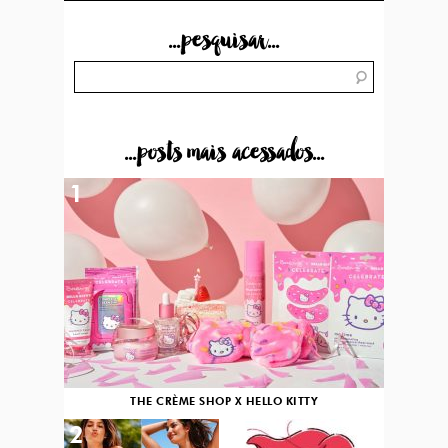
...pesquisar...
...posts mais acessados...
1
THE CRÈME SHOP X HELLO KITTY
2
3