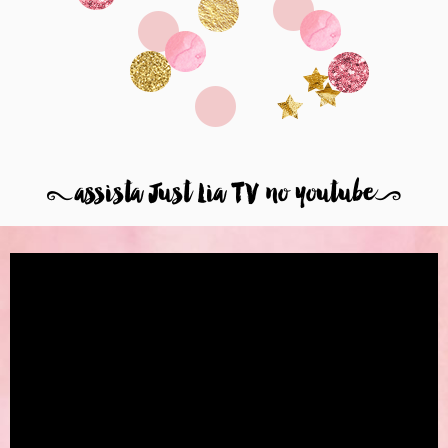
8
assista Just Lia TV no youtube
9