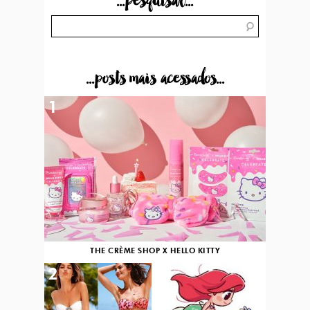
...pesquisar...
...posts mais acessados...
1
THE CRÈME SHOP X HELLO KITTY
2
3