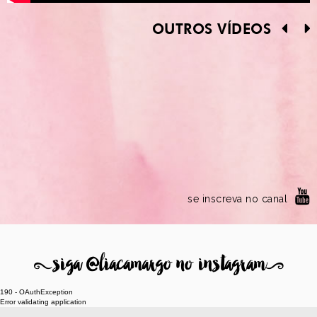
OUTROS VÍDEOS
se inscreva no canal
8
siga @liacamargo no instagram
9
190 - OAuthException
Error validating application