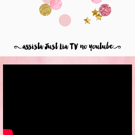
8
assista Just Lia TV no youtube
9