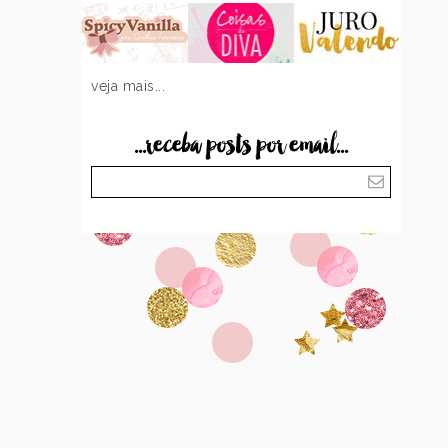
veja mais...
...receba posts por email...