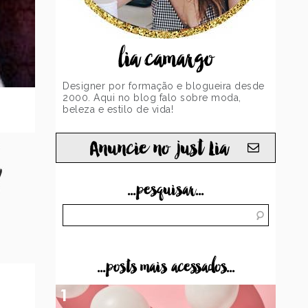
lia camargo
Designer por formação e blogueira desde
2000. Aqui no blog falo sobre moda,
beleza e estilo de vida!
Anuncie no just Lia
...pesquisar...
...posts mais acessados...
1