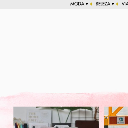
MODA ▾
BELEZA ▾
VI