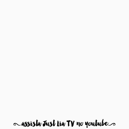
8
assista Just Lia TV no youtube
9