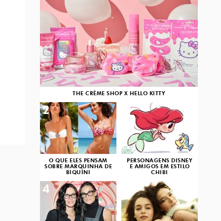
THE CRÈME SHOP X HELLO KITTY
2
3
O QUE ELES PENSAM
PERSONAGENS DISNEY
SOBRE MARQUINHA DE
E AMIGOS EM ESTILO
BIQUÍNI
CHIBI
4
5