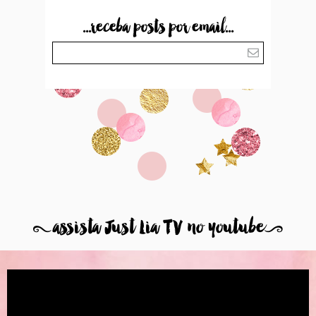
...receba posts por email...
8
assista Just Lia TV no youtube
9