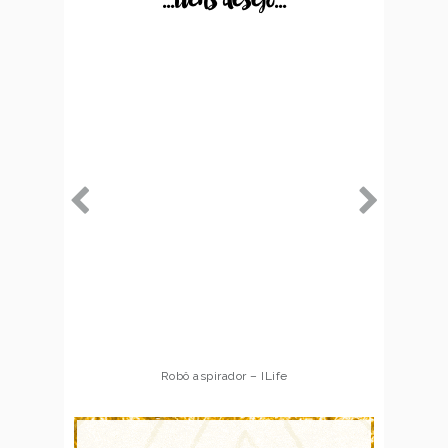
...itens desejo...
Robô aspirador – ILife