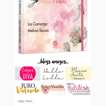
...blogs amigos...
veja mais...