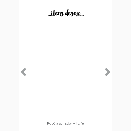
...itens desejo...
Robô aspirador – ILife