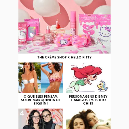
THE CRÈME SHOP X HELLO KITTY
2
3
O QUE ELES PENSAM
PERSONAGENS DISNEY
SOBRE MARQUINHA DE
E AMIGOS EM ESTILO
BIQUÍNI
CHIBI
4
5