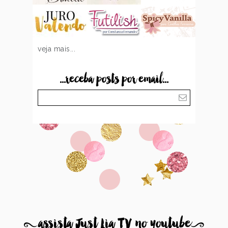
veja mais...
...receba posts por email...
8
assista Just Lia TV no youtube
9