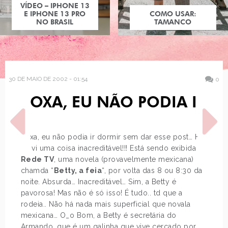
VÍDEO – IPHONE 13
E IPHONE 13 PRO
COMO USAR:
NO BRASIL
TAMANCO
30 DE MAIO DE 2002 - 01:54
0
POXA, EU NÃO PODIA IR
Poxa, eu não podia ir dormir sem dar esse post… Hj
eu vi uma coisa inacreditável!!! Está sendo exibida na
Rede TV
, uma novela (provavelmente mexicana)
chamda “
Betty, a feia
“, por volta das 8 ou 8:30 da
POST ANTERIOR
PRÓXIMO POST
noite. Absurda… Inacreditável… Sim, a Betty é
SABE QUANDO VC SENTE
NHAAAI VOLTEI!!!! VOLTEI
NO
DE ITUPEVA!!!
pavorosa! Mas não é só isso! É tudo.. td que a
rodeia.. Não há nada mais superficial que novala
mexicana… O_o Bom, a Betty é secretária do
Armando, que é um galinha que vive cercado por