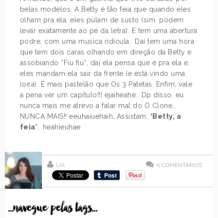
belas modelos. A Betty é tão feia que quando eles
olham pra ela, eles pulam de susto (sim, podem
levar exatamente ao pé da letra). E tem uma abertura
podre, com uma musica ridícula.. Daí tem uma hora
que tem dois caras olhando em direção da Betty e
assobiando *Fiu fiu*, daí ela pensa que é pra ela e,
eles mandam ela sair da frente (e está vindo uma
loira). É mais pastelão que Os 3 Patetas. Enfim, vale
a pena ver um capítulo!!! ejaiheahe.. Dp disso, eu
nunca mais me atrevo a falar mal do O Clone…
NUNCA MAIS!! eeuhaiuehaih…Assistam,
‘Betty, a
feia’
.. heahieuhae
LIA
0
COMENTÁRIOS
...navegue pelas tags...