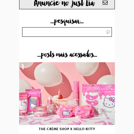
Anuncie no just Lia
...pesquisar...
...posts mais acessados...
1
THE CRÈME SHOP X HELLO KITTY