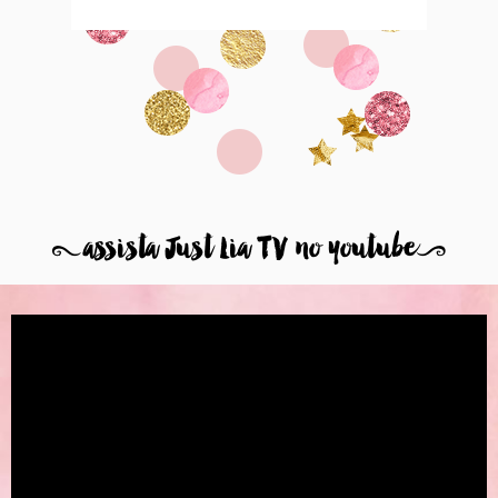
8
assista Just Lia TV no youtube
9