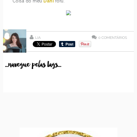
Coisa do meu
Dani
fofu.
LIA
0
COMENTÁRIOS
...navegue pelas tags...