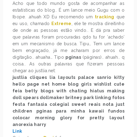
Acho que todo mundo gosta de acompanhar as
estatísticas do blog.. É um lance meio Gugu com o
Ibope. .ahuah XD Eu recomendo um
tracking
que
eu uso, chamado
Extreme
, ele te mostra direitinho
de onde as pessoas estão vindo.. E dá pra saber
que palavras foram procuradas qdo tu for ‘achado’
em um mecanismo de busca. Tipu… Tem um lance
bem engraçado, já me acharam por erros de
digitação.. ahuaha… Tipo
pginas
(páginas).. ahuah.. q
coisa.. As outras palavras que fizeram pessoas
chegar ao justlia.net:
justlia cliques lia layouts palace sanrio kitty
hello page net home blog girls wishlist cute
feia betty blogs with chating hiatus making
doll spears dollmaker britney park linking fotos
festa fantasia colegial sweet reais nota just
children pginas para minha kawaii fundos
colocar morning glory for pretty layout
anorexia harry
Link