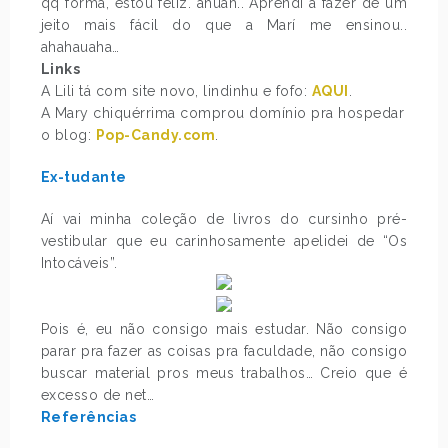
qq forma, estou feliz. ahuah.. Aprendi a fazer de um
jeito mais fácil do que a Marí me ensinou..
ahahauaha…
Links
A Lili tá com site novo, lindinhu e fofo:
AQUI
.
A Mary chiquérrima comprou domínio pra hospedar
o blog:
Pop-Candy.com
.
Ex-tudante
Aí vai minha coleção de livros do cursinho pré-
vestibular que eu carinhosamente apelidei de “Os
Intocáveis”.
Pois é, eu não consigo mais estudar. Não consigo
parar pra fazer as coisas pra faculdade, não consigo
buscar material pros meus trabalhos… Creio que é
excesso de net…
Referências