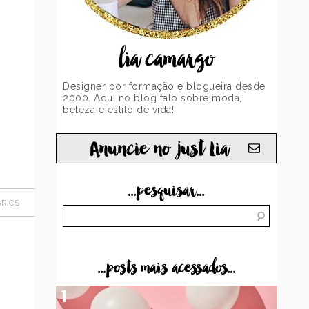
lia camargo
Designer por formação e blogueira desde
2000. Aqui no blog falo sobre moda,
beleza e estilo de vida!
Anuncie no just Lia
...pesquisar...
RIOS
...posts mais acessados...
1