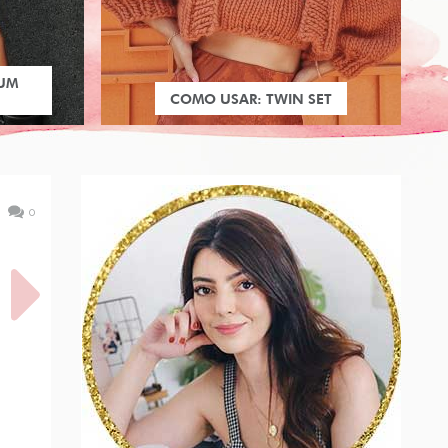
 UM
COMO USAR: TWIN SET
0
SAS