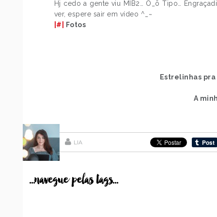
Hj cedo a gente viu MIB2… O_õ Tipo… Engraçadi
ver, espere sair em vídeo ^_~
|#|
Fotos
Estrelinhas pra
A min
LIA
...navegue pelas tags...