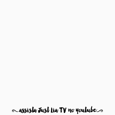
8
assista Just Lia TV no youtube
9