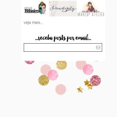
veja mais...
...receba posts por email...