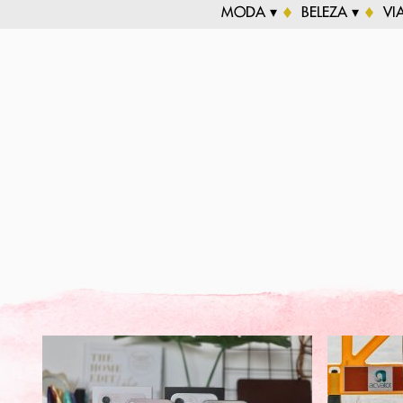
MODA ▾
BELEZA ▾
VI