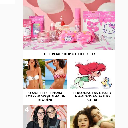
THE CRÈME SHOP X HELLO KITTY
2
3
O QUE ELES PENSAM
PERSONAGENS DISNEY
SOBRE MARQUINHA DE
E AMIGOS EM ESTILO
BIQUÍNI
CHIBI
4
5