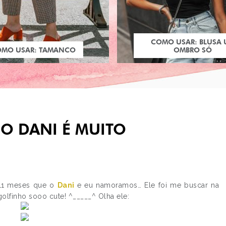
COMO USAR: BLUSA
OMO USAR: TAMANCO
OMBRO SÓ
O DANI É MUITO
 11 meses que o
Dani
e eu namoramos… Ele foi me buscar na
olfinho sooo cute! ^_____^ Olha ele:
PRÓXIMO POST
E-MAIL UMA DAS COI
MAIS