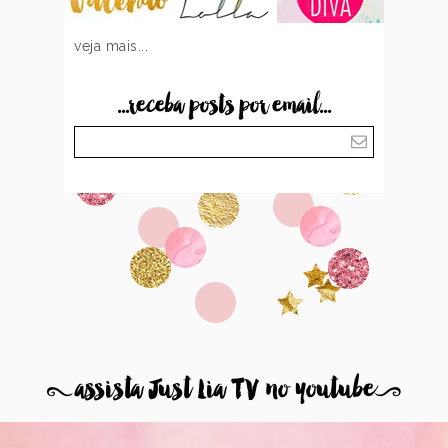
veja mais...
...receba posts por email...
8
assista Just Lia TV no youtube
9