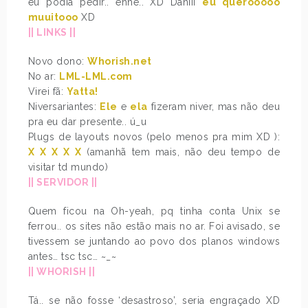
eu podia pedir.. ehhe.. XD Daniii
eu querooooo
muuitooo
XD
|| LINKS ||
Novo dono:
Whorish.net
No ar:
LML-LML.com
Virei fã:
Yatta!
Niversariantes:
Ele
e
ela
fizeram niver, mas não deu
pra eu dar presente.. ú_u
Plugs de layouts novos (pelo menos pra mim XD ):
X
X
X
X
X
(amanhã tem mais, não deu tempo de
visitar td mundo)
|| SERVIDOR ||
Quem ficou na Oh-yeah, pq tinha conta Unix se
ferrou.. os sites não estão mais no ar. Foi avisado, se
tivessem se juntando ao povo dos planos windows
antes… tsc tsc… ~_~
|| WHORISH ||
Tá.. se não fosse ‘desastroso’, seria engraçado XD