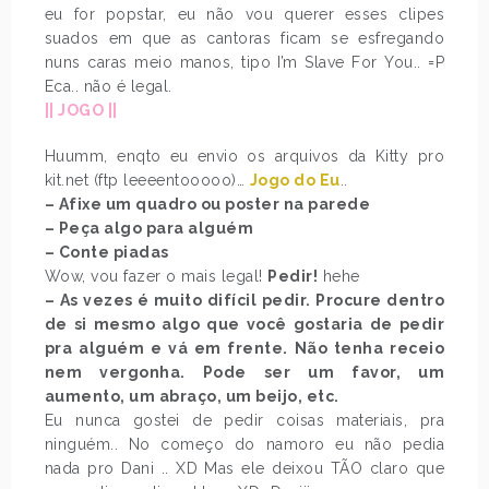
eu for popstar, eu não vou querer esses clipes
suados em que as cantoras ficam se esfregando
nuns caras meio manos, tipo I’m Slave For You.. =P
Eca.. não é legal.
|| JOGO ||
Huumm, enqto eu envio os arquivos da Kitty pro
kit.net (ftp leeeentooooo)…
Jogo do Eu
..
– Afixe um quadro ou poster na parede
– Peça algo para alguém
– Conte piadas
Wow, vou fazer o mais legal!
Pedir!
hehe
– As vezes é muito difícil pedir. Procure dentro
de si mesmo algo que você gostaria de pedir
pra alguém e vá em frente. Não tenha receio
nem vergonha. Pode ser um favor, um
aumento, um abraço, um beijo, etc.
Eu nunca gostei de pedir coisas materiais, pra
ninguém.. No começo do namoro eu não pedia
nada pro Dani .. XD Mas ele deixou TÃO claro que