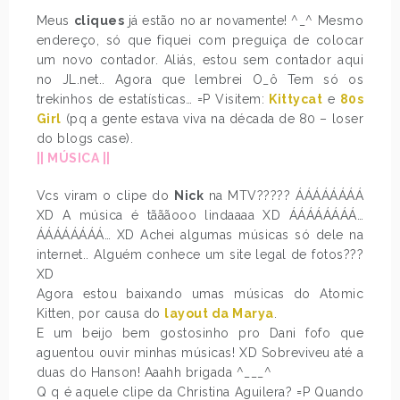
Meus
cliques
já estão no ar novamente! ^_^ Mesmo
endereço, só que fiquei com preguiça de colocar
um novo contador. Aliás, estou sem contador aqui
no JL.net.. Agora que lembrei O_ô Tem só os
trekinhos de estatísticas… =P Visitem:
Kittycat
e
80s
Girl
(pq a gente estava viva na década de 80 – loser
do blogs case).
|| MÚSICA ||
Vcs viram o clipe do
Nick
na MTV????? ÁÁÁÁÁÁÁÁ
XD A música é tãããooo lindaaaa XD ÁÁÁÁÁÁÁÁ…
ÁÁÁÁÁÁÁÁ… XD Achei algumas músicas só dele na
internet.. Alguém conhece um site legal de fotos???
XD
Agora estou baixando umas músicas do Atomic
Kitten, por causa do
layout da Marya
.
E um beijo bem gostosinho pro Dani fofo que
aguentou ouvir minhas músicas! XD Sobreviveu até a
duas do Hanson! Aaahh brigada ^___^
Q q é aquele clipe da Christina Aguilera? =P Quando