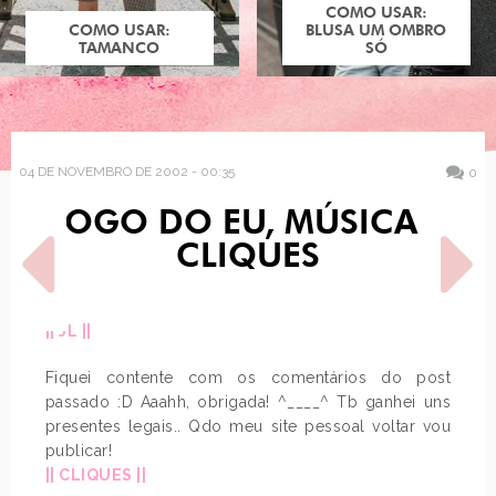
COMO USAR:
COMO USAR:
BLUSA UM OMBRO
TAMANCO
SÓ
04 DE NOVEMBRO DE 2002 - 00:35
0
JOGO DO EU, MÚSICA E
CLIQUES
|| JL ||
Fiquei contente com os comentários do post
POST ANTERIOR
PRÓXIMO POST
LAYOUT NOVO... BEM
NICK CARTER
passado :D Aaahh, obrigada! ^____^ Tb ganhei uns
ROSA!
presentes legais.. Qdo meu site pessoal voltar vou
publicar!
|| CLIQUES ||