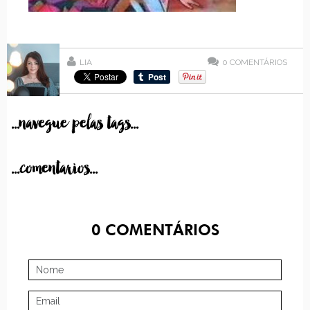
LIA
0
COMENTÁRIOS
...navegue pelas tags...
...comentarios...
0
COMENTÁRIOS