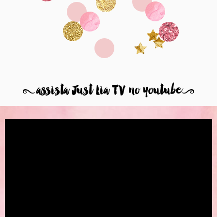
8
assista Just Lia TV no youtube
9