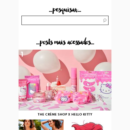
...pesquisar...
...posts mais acessados...
1
THE CRÈME SHOP X HELLO KITTY
2
3