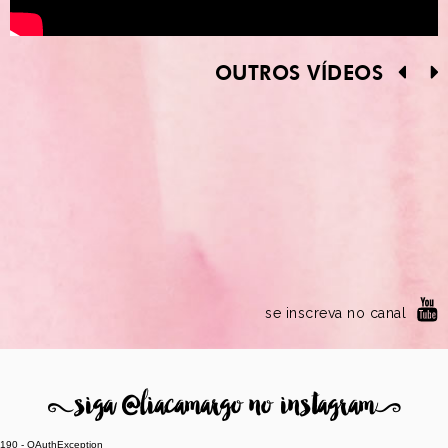
OUTROS VÍDEOS
se inscreva no canal
8
siga @liacamargo no instagram
9
190 - OAuthException