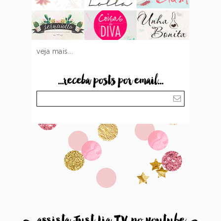
veja mais...
...receba posts por email...
8
assista Just Lia TV no youtube
9