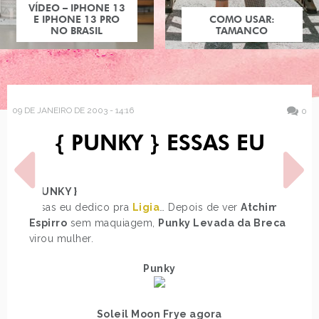
VÍDEO – IPHONE 13
E IPHONE 13 PRO
COMO USAR:
NO BRASIL
TAMANCO
09 DE JANEIRO DE 2003 - 14:16
0
{ PUNKY } ESSAS EU
{ PUNKY }
Essas eu dedico pra
Ligia
… Depois de ver
Atchim e
Espirro
sem maquiagem,
Punky Levada da Breca
virou mulher.
POST ANTERIOR
PRÓXIMO POST
PLANETA JOVEM PAN
É NOITE TUDO SE SABE, NA
Punky
JOVEM PAN
Soleil Moon Frye agora