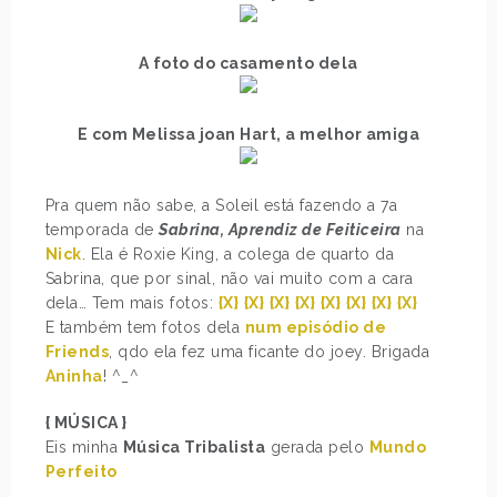
A foto do casamento dela
E com Melissa joan Hart, a melhor amiga
Pra quem não sabe, a Soleil está fazendo a 7a
temporada de
Sabrina, Aprendiz de Feiticeira
na
Nick
. Ela é Roxie King, a colega de quarto da
Sabrina, que por sinal, não vai muito com a cara
dela… Tem mais fotos:
{X}
{X}
{X}
{X}
{X}
{X}
{X}
{X}
E também tem fotos dela
num episódio de
Friends
, qdo ela fez uma ficante do joey. Brigada
Aninha
! ^_^
{ MÚSICA }
Eis minha
Música Tribalista
gerada pelo
Mundo
Perfeito