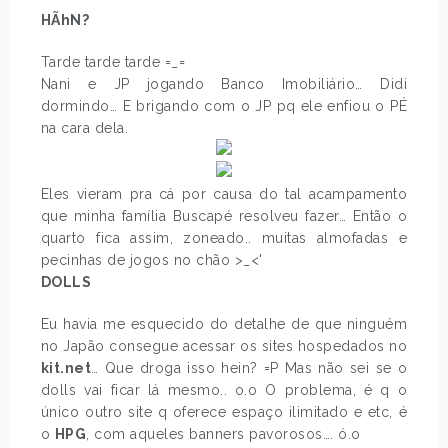
HÃhN?
Tarde tarde tarde =_=
Nani e JP jogando Banco Imobiliário… Didi
dormindo… E brigando com o JP pq ele enfiou o PÉ
na cara dela.
Eles vieram pra cá por causa do tal acampamento
que minha família Buscapé resolveu fazer… Então o
quarto fica assim, zoneado.. muitas almofadas e
pecinhas de jogos no chão >_<'
DOLLS
Eu havia me esquecido do detalhe de que ninguém
no Japão consegue acessar os sites hospedados no
kit.net
… Que droga isso hein? =P Mas não sei se o
dolls vai ficar lá mesmo.. o.o O problema, é q o
único outro site q oferece espaço ilimitado e etc, é
o
HPG
, com aqueles banners pavorosos…. ó.o