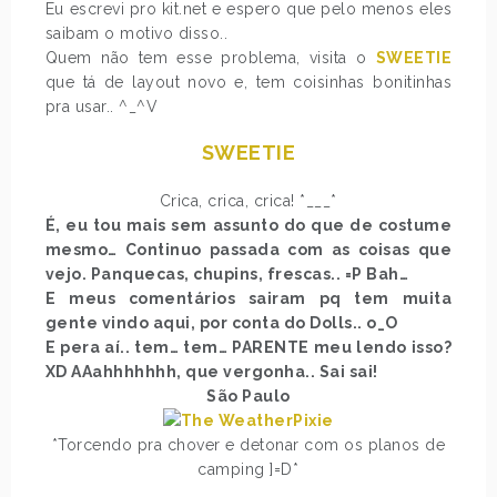
Eu escrevi pro kit.net e espero que pelo menos eles
saibam o motivo disso..
Quem não tem esse problema, visita o
SWEETIE
que tá de layout novo e, tem coisinhas bonitinhas
pra usar.. ^_^V
SWEETIE
Crica, crica, crica! *___*
É, eu tou mais sem assunto do que de costume
mesmo… Continuo passada com as coisas que
vejo. Panquecas, chupins, frescas.. =P Bah…
E meus comentários sairam pq tem muita
gente vindo aqui, por conta do Dolls.. o_O
E pera aí.. tem… tem… PARENTE meu lendo isso?
XD AAahhhhhhh, que vergonha.. Sai sai!
São Paulo
*Torcendo pra chover e detonar com os planos de
camping ]=D*