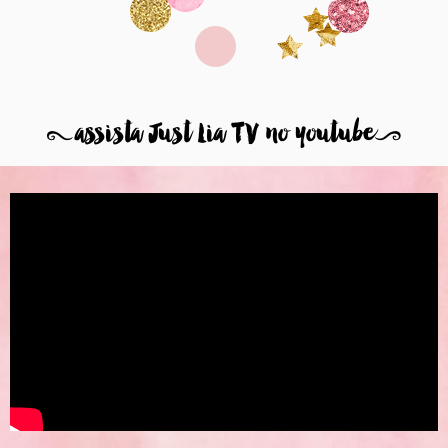
8
assista Just Lia TV no youtube
9