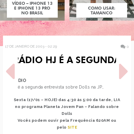
VÍDEO – IPHONE 13
E IPHONE 13 PRO
COMO USAR:
NO BRASIL
TAMANCO
17 DE JANEIRO DE 2003 - 02:29
0
RÁDIO HJ É A SEGUNDA
RÁDIO
Hj é a segunda entrevista sobre Dolls na JP…
Sexta (17/01 – HOJE) das 4:30 às 5:00 da tarde, LIA
POST ANTERIOR
PRÓXIMO POST
no programa Planeta Jovem Pan – Falando sobre
TOU PASSADA CARA-DE-
LEGO COMO DIRIAM OS
PAU REINA NESSA
MENINOS
Dolls
Vocês podem ouvir pela Frequência 620AM ou
pelo
SITE