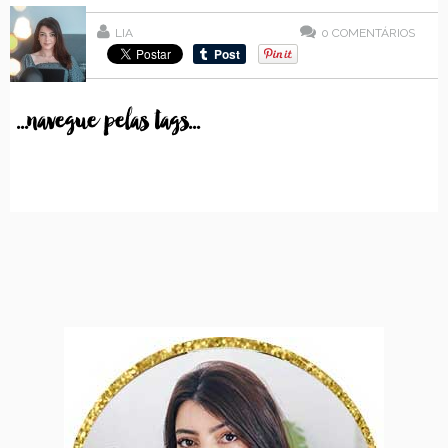
LIA
0
COMENTÁRIOS
...navegue pelas tags...