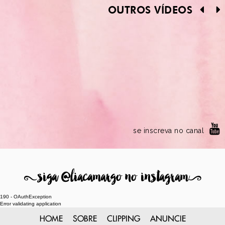
OUTROS VÍDEOS
se inscreva no canal
8
siga @liacamargo no instagram
9
190 - OAuthException
Error validating application
HOME
SOBRE
CLIPPING
ANUNCIE