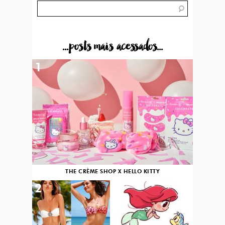
...posts mais acessados...
1
THE CRÈME SHOP X HELLO KITTY
2
3