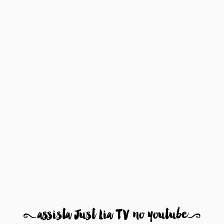
8
assista Just Lia TV no youtube
9