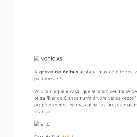
NOTÍCIAS
A
greve de ônibus
acabou, mas nem todos vo
paradões. =P
Vc viram aquele casal que atiraram seu bebê d
outra filha de 6 anos numa árvore várias vezes
pq pelo menos na masculina, os presos matam 
crianças.
ETC