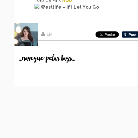
Foto da Pink
AQUI
Westlife – If I Let You Go
LIA
...navegue pelas tags...