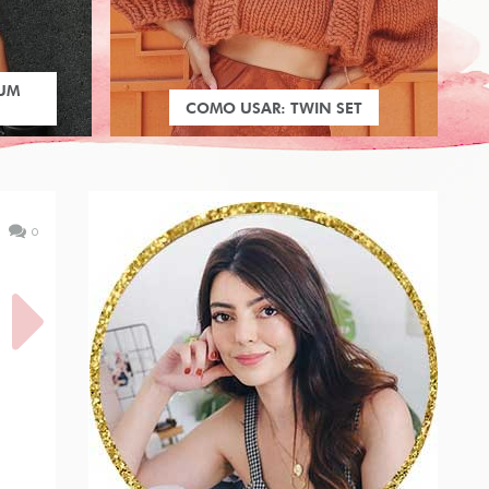
 UM
COMO USAR: TWIN SET
0
POIS