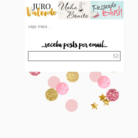
veja mais...
...receba posts por email...