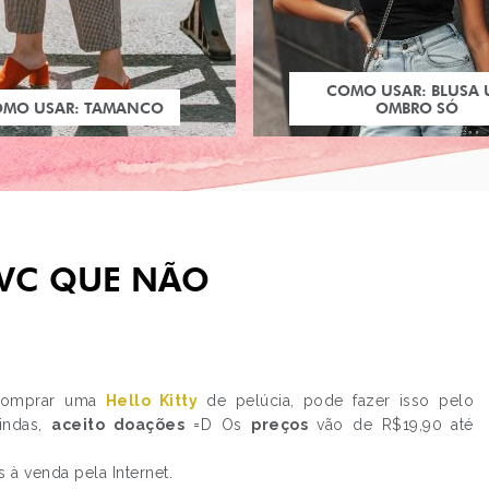
COMO USAR: BLUSA
OMO USAR: TAMANCO
OMBRO SÓ
 VC QUE NÃO
 comprar uma
Hello Kitty
de pelúcia, pode fazer isso pelo
lindas,
aceito doações
=D Os
preços
vão de R$19,90 até
PRÓXIMO POST
FACULDADE ANOS DE
s à venda pela Internet.
O