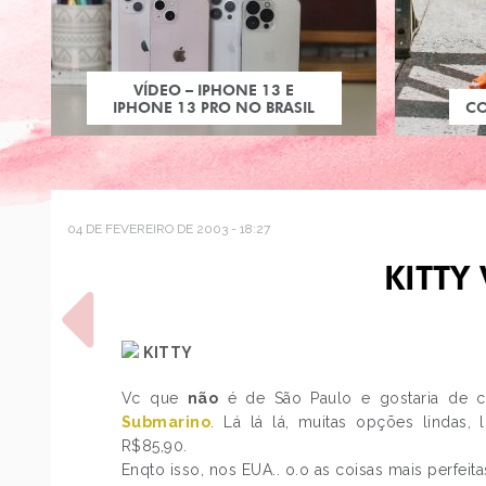
VÍDEO – IPHONE 13 E
IPHONE 13 PRO NO BRASIL
C
04 DE FEVEREIRO DE 2003 - 18:27
KITTY
KITTY
Vc que
não
é de São Paulo e gostaria de
Submarino
. Lá lá lá, muitas opções lindas, 
POST ANTERIOR
R$85,90.
TEMPLATE SHOP HJ EM
Enqto isso, nos EUA.. o.o as coisas mais perfeita