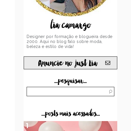
lia camargo
Designer por formação e blogueira desde
2000. Aqui no blog falo sobre moda,
beleza e estilo de vida!
Anuncie no just Lia
...pesquisar...
...posts mais acessados...
1