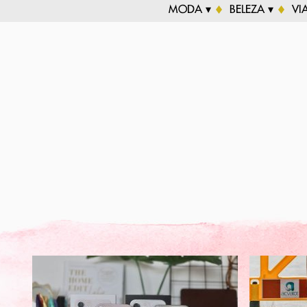
MODA ▾
BELEZA ▾
VI