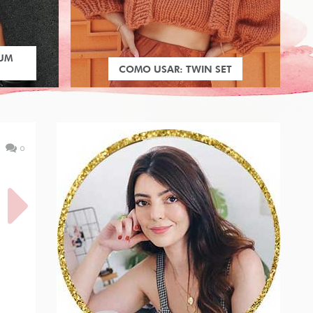
 UM
COMO USAR: TWIN SET
0