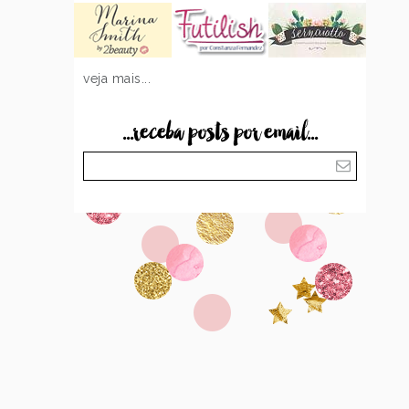
veja mais...
...receba posts por email...