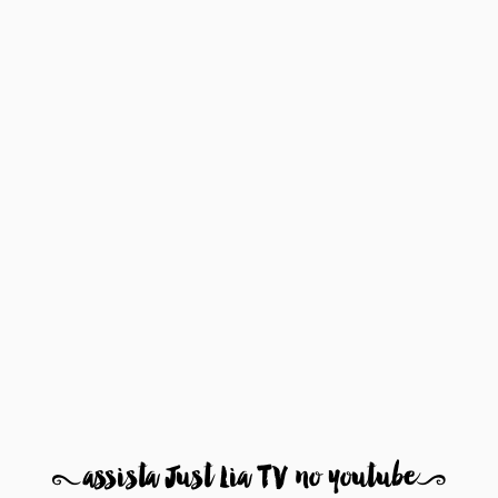
8
assista Just Lia TV no youtube
9