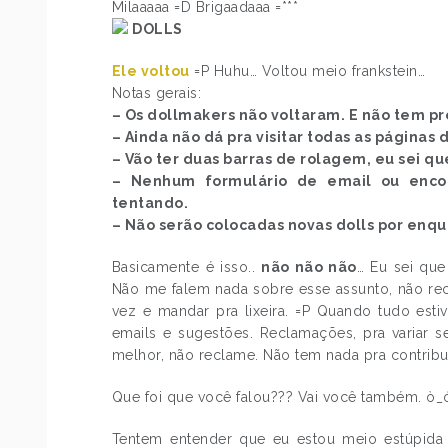
Milaaaaa =D Brigaadaaa =***
DOLLS
Ele voltou
=P Huhu… Voltou meio frankstein…
Notas gerais:
– Os dollmakers não voltaram. E não tem p
– Ainda não dá pra visitar todas as páginas 
– Vão ter duas barras de rolagem, eu sei qu
– Nenhum formulário de email ou enc
tentando.
– Não serão colocadas novas dolls por enqu
Basicamente é isso..
não não não
… Eu sei que
Não me falem nada sobre esse assunto, não recl
vez e mandar pra lixeira. =P Quando tudo estiv
emails e sugestões. Reclamações, pra variar 
melhor, não reclame. Não tem nada pra contribui
Que foi que você falou??? Vai você também. ò_
Tentem entender que eu estou meio estúpid