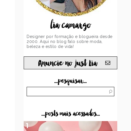
lia camargo
Designer por formação e blogueira desde
2000. Aqui no blog falo sobre moda,
beleza e estilo de vida!
Anuncie no just Lia
...pesquisar...
...posts mais acessados...
1