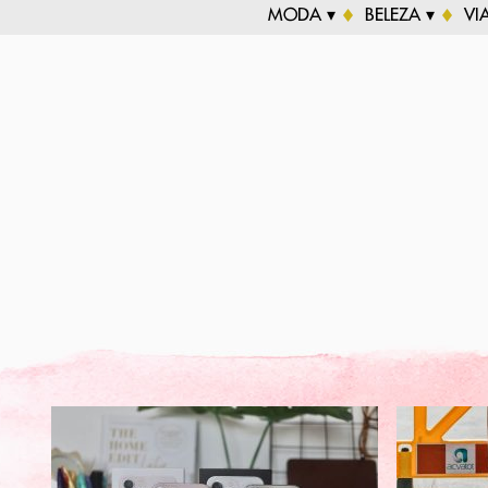
MODA ▾
BELEZA ▾
VI