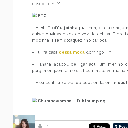
desconto ^_^”
ETC
– ¬_¬b
Troféu joínha
pra mim, que até hoje 
quiser ouvir as msgs de voz do celular. E por 
mocinha =] Tem sotaquezinho carioca..
– Fui na casa
dessa moça
domingo. ^^
– Hahaha, acabou de ligar aqui um menino 
perguntei quem era e ela ficou muito vermelha 
– E eu continuo achando que sei desenhar
coel
Chumbawamba – Tubthumping
LIA