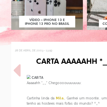
VÍDEO – IPHONE 13 E
IPHONE 13 PRO NO BRASIL
C
28 DE ABRIL DE 2003 - 13:59
CARTA AAAAAHH *
CARTA
Aaaaahh *__* Chegoooouuuuuuu:
POST ANTERIOR
Cartinha linda da
Mila
… Ganhei um moonte.. u
HE-MAN, FACUL E
PRESENTES
tenho as hostees mais fofas do mundo? ^_^