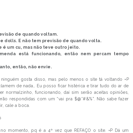
revisão de quando voltam.
de dolls. E não tem previsão de quando volta.
e é um cu, mas não teve outro jeito.
omenda está funcionando, então nem percam tempo
anto, então, não envie.
 ninguém gosta disso, mas pelo menos o site tá voltando =P
amem de nada… Eu posso ficar histérica e tirar tudo do ar de
er normalzinho, funcionando, daí sim serão aceitas opiniões,
serão respondidas com um “vai pra $@*#&%”. Não sabe fazer
r, cale a boca.
ó
a no momento, pq é a 4ª vez que REFAÇO o site. =P Dá um