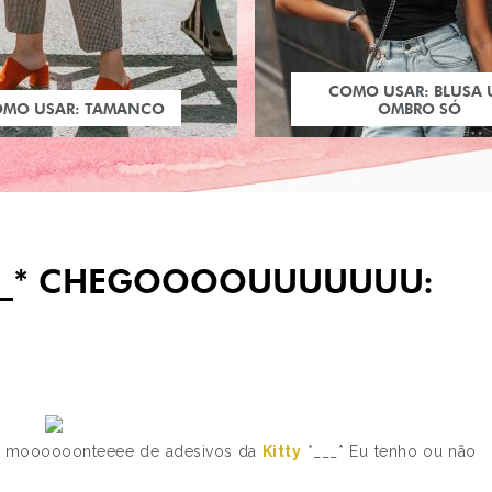
COMO USAR: BLUSA
OMO USAR: TAMANCO
OMBRO SÓ
__* CHEGOOOOUUUUUUU:
PRÓXIMO POST
m moooooonteeee de adesivos da
Kitty
*___* Eu tenho ou não
LAYOUT HUHUU TÁ
PRONTO