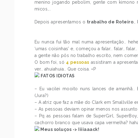
menino jogando pebolim, gente com kimono no
micos….
Depois apresentamos o
trabalho de Roteiro
…
Eu nunca fui tão mal numa apresentação.. hehe
‘umas coisinhas’ e, começou a falar.. falar.. fal
a gente não pôs no trabalho escrito, nem come
O bom foi, só
4 pessoas
assistiram a apresent
ver.. ahuiahuia.. Que coisa. =P
FATOS IDIOTAS
– Eu vacilei mooito nuns lances de amanhã..
(Jura?)
– A atriz que faz a mãe do Clark em Smallville
– As pessoas deviam opinar menos nos assunto
– Pq as pessoas falam de SuperGirl, SuperBo
cachorro branco que usava capa vermelha? hahah
Meus soluços -> Iiiiaaack!