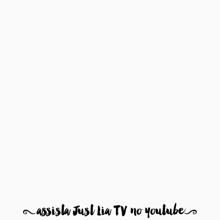
8
assista Just Lia TV no youtube
9