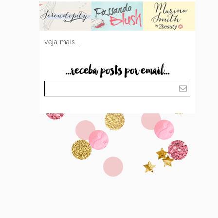
veja mais...
...receba posts por email...