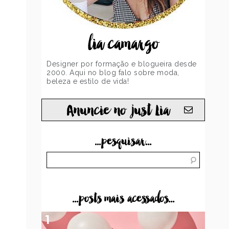
lia camargo
Designer por formação e blogueira desde
2000. Aqui no blog falo sobre moda,
beleza e estilo de vida!
Anuncie no just Lia
...pesquisar...
...posts mais acessados...
1