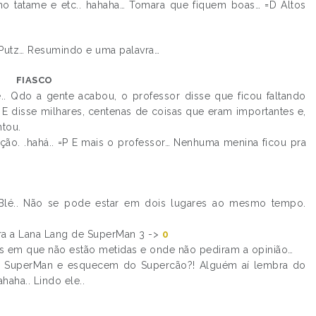
 tatame e etc.. hahaha… Tomara que fiquem boas… =D Altos
 Putz… Resumindo e uma palavra…
FIASCO
.. Qdo a gente acabou, o professor disse que ficou faltando
ar.. E disse milhares, centenas de coisas que eram importantes e,
ntou.
ação. .hahá.. =P E mais o professor… Nenhuma menina ficou pra
 Blé.. Não se pode estar em dois lugares ao mesmo tempo.
 era a Lana Lang de SuperMan 3 ->
0
s em que não estão metidas e onde não pediram a opinião…
y, SuperMan e esquecem do Supercão?! Alguém aí lembra do
aha.. Lindo ele..