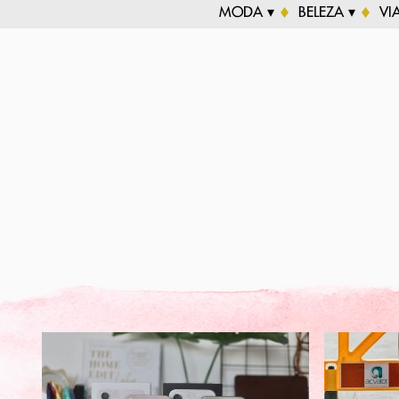
MODA ▾
BELEZA ▾
VI