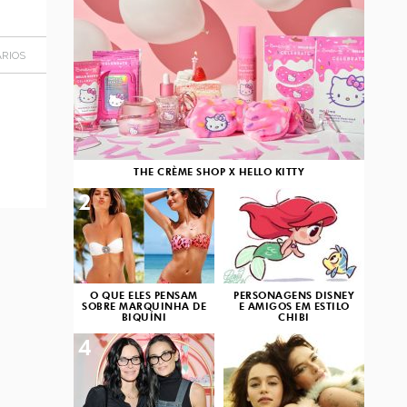
RIOS
THE CRÈME SHOP X HELLO KITTY
2
3
O QUE ELES PENSAM
PERSONAGENS DISNEY
SOBRE MARQUINHA DE
E AMIGOS EM ESTILO
BIQUÍNI
CHIBI
4
5