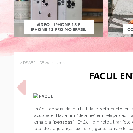
VÍDEO – IPHONE 13 E
IPHONE 13 PRO NO BRASIL
C
24 DE ABRIL DE 2003 - 23:35
FACUL EN
FACUL
Então.. depois de muita luta e sofrimento eu
faculdade. Havia um ”detalhe” em relação ao t
POST ANTERIOR
tema era “
pessoas
“… Então nem rolou tirar foto
OVNI O TREQUINHO ANTI-
STRESS
foto de segurança, faxineiro, gente tomando 