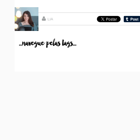
LIA
...navegue pelas tags...