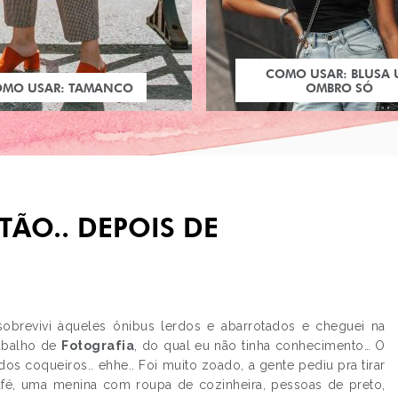
COMO USAR: BLUSA
OMO USAR: TAMANCO
OMBRO SÓ
TÃO.. DEPOIS DE
 sobrevivi àqueles ônibus lerdos e abarrotados e cheguei na
rabalho de
Fotografia
, do qual eu não tinha conhecimento… O
PRÓXIMO POST
 dos coqueiros.. ehhe.. Foi muito zoado, a gente pediu pra tirar
AMEAÇA QUERO DIZE
café, uma menina com roupa de cozinheira, pessoas de preto,
QUE