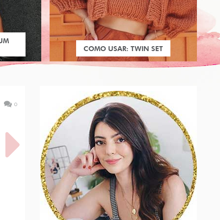
 UM
COMO USAR: TWIN SET
0
R