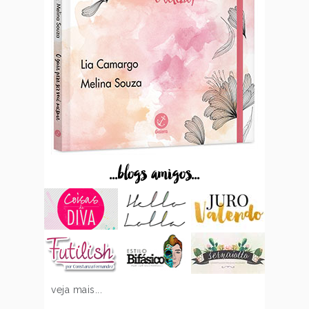
...blogs amigos...
veja mais...