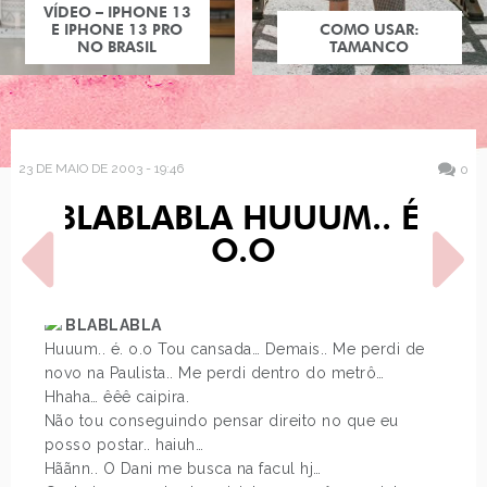
VÍDEO – IPHONE 13
E IPHONE 13 PRO
COMO USAR:
NO BRASIL
TAMANCO
23 DE MAIO DE 2003 - 19:46
0
BLABLABLA HUUUM.. É.
O.O
BLABLABLA
Huuum.. é. o.o Tou cansada… Demais.. Me perdi de
POST ANTERIOR
PRÓXIMO POST
novo na Paulista.. Me perdi dentro do metrô…
PROGRAMA PRIMEIRO
BLÁ BLÁ BLÁ
Hhaha… êêê caipira.
DEIXA EU
Não tou conseguindo pensar direito no que eu
posso postar.. haiuh…
Hããnn.. O Dani me busca na facul hj…