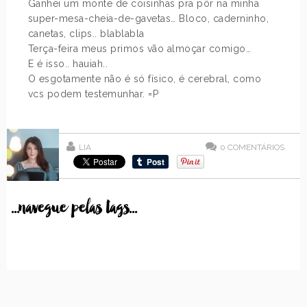
Ganhei um monte de coisinhas pra pôr na minha
super-mesa-cheia-de-gavetas… Bloco, caderninho,
canetas, clips.. blablabla
Terça-feira meus primos vão almoçar comigo…
E é isso.. hauiah..
O esgotamente não é só físico, é cerebral, como
vcs podem testemunhar. =P
LIA
0
COMENTÁRIOS
...navegue pelas tags...