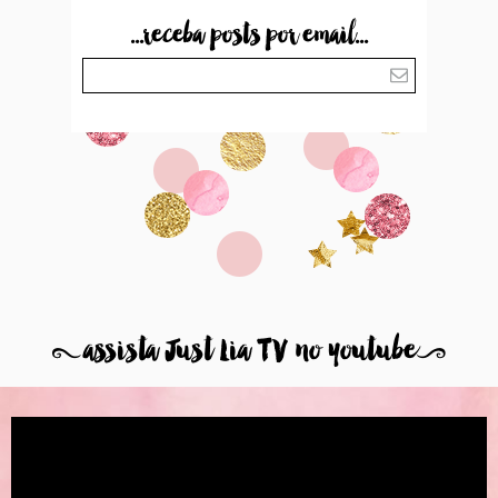
...receba posts por email...
8
assista Just Lia TV no youtube
9