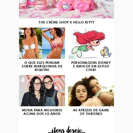
THE CRÈME SHOP X HELLO KITTY
2
3
O QUE ELES PENSAM
PERSONAGENS DISNEY
SOBRE MARQUINHA DE
E AMIGOS EM ESTILO
BIQUÍNI
CHIBI
4
5
MODA PARA MULHERES
AS ATRIZES DE GAME
ACIMA DOS 50 ANOS
OF THRONES
...itens desejo...