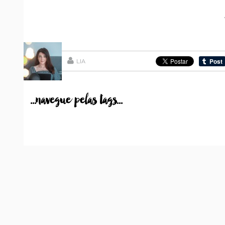
LIA
...navegue pelas tags...