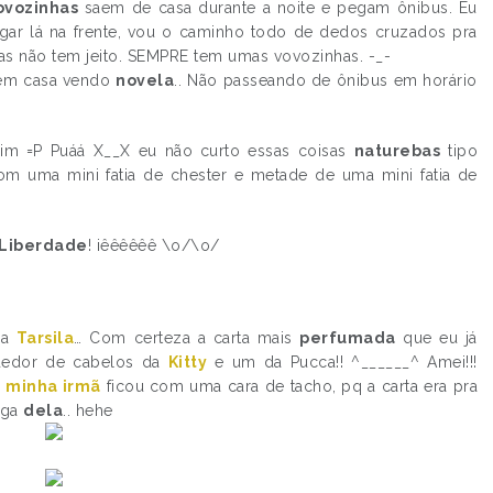
ovozinhas
saem de casa durante a noite e pegam ônibus. Eu
ar lá na frente, vou o caminho todo de dedos cruzados pra
s não tem jeito. SEMPRE tem umas vovozinhas. -_-
a em casa vendo
novela
.. Não passeando de ônibus em horário
im =P Puáá X__X eu não curto essas coisas
naturebas
tipo
om uma mini fatia de chester e metade de uma mini fatia de
Liberdade
! iêêêêêê \o/\o/
da
Tarsila
… Com certeza a carta mais
perfumada
que eu já
ndedor de cabelos da
Kitty
e um da Pucca!! ^______^ Amei!!!
a
minha irmã
ficou com uma cara de tacho, pq a carta era pra
iga
dela
.. hehe