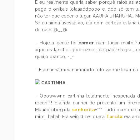
E eu realmente queria saber porquê raios as
v
pego o onibus lotaaaddoooo e, qdo só tem lug
não ter que ceder o lugar. AAUHAIUHAHUHA.. Ma
Se eu ainda tivesse vó, ela com certeza estari
de rush. @__@
– Hoje a gente foi
comer
num lugar muito ru
aqueles lanches pobrezões de pão integral, c
queijo branco. -_-
– E amanhã meu namorado fofo vai me levar na
CARTINHA
– Ooowwwnn cartinha totalmente inesperada 
recebi!!! E ainda ganhei de presente um pre
Muuito obrigada
senhorita
=*** Tudo bem que 
mim.. hahah Ela veio dizer que a
Tarsila
era am