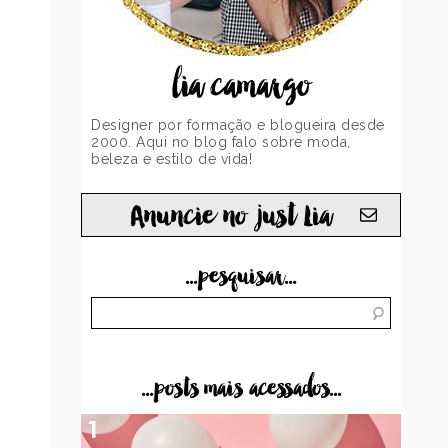
lia camargo
Designer por formação e blogueira desde
2000. Aqui no blog falo sobre moda,
beleza e estilo de vida!
Anuncie no just Lia
...pesquisar...
...posts mais acessados...
1