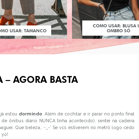
COMO USAR: BLUSA
OMO USAR: TAMANCO
OMBRO SÓ
A – AGORA BASTA
 já estou
dormindo
. Além de cochilar e ir parar no ponto final
de ônibus diário NUNCA tinha acontecido), sentei na cadeira
PRÓXIMO POST
paguei. Que beleza… -_-‘ Se vcs estiverem no metrô logo cedo
PREMONIÇÃO 2, AS
 yo!
PANTERAS 2