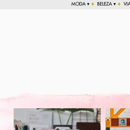
MODA ▾
BELEZA ▾
VI