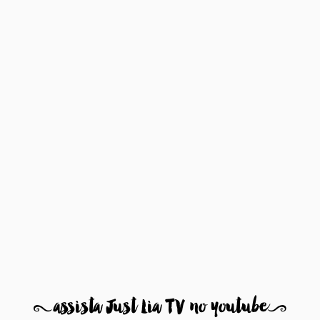
8
assista Just Lia TV no youtube
9