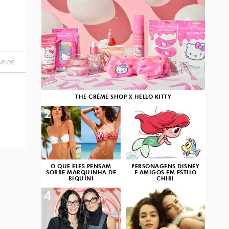
RIOS
THE CRÈME SHOP X HELLO KITTY
2
3
O QUE ELES PENSAM
PERSONAGENS DISNEY
SOBRE MARQUINHA DE
E AMIGOS EM ESTILO
BIQUÍNI
CHIBI
4
5