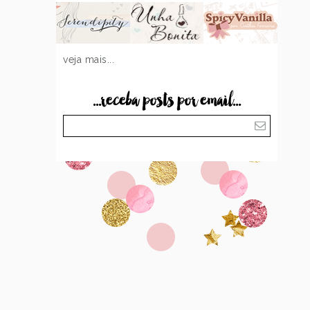
veja mais...
...receba posts por email...