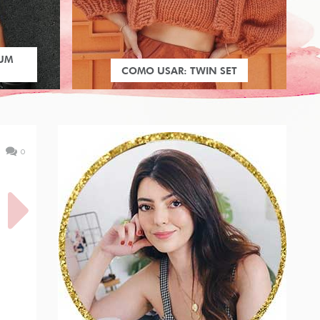
 UM
COMO USAR: TWIN SET
0