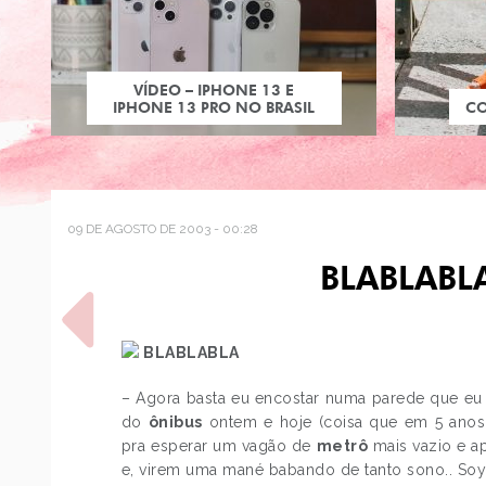
VÍDEO – IPHONE 13 E
IPHONE 13 PRO NO BRASIL
C
09 DE AGOSTO DE 2003 - 00:28
BLABLABL
BLABLABLA
– Agora basta eu encostar numa parede que eu
do
ônibus
ontem e hoje (coisa que em 5 anos 
POST ANTERIOR
pra esperar um vagão de
metrô
mais vazio e a
FACULDADE HOJE EU FUI
e, virem uma mané babando de tanto sono.. Soy