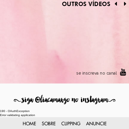
OUTROS VÍDEOS
se inscreva no canal
8
siga @liacamargo no instagram
9
190 - OAuthException
Error validating application
HOME
SOBRE
CLIPPING
ANUNCIE