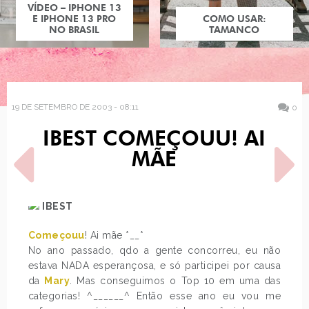
VÍDEO – IPHONE 13
E IPHONE 13 PRO
COMO USAR:
NO BRASIL
TAMANCO
19 DE SETEMBRO DE 2003 - 08:11
0
IBEST COMEÇOUU! AI
MÃE
IBEST
Começouu
! Ai mãe *__*
POST ANTERIOR
PRÓXIMO POST
DOWNLOAD EU TENHO-Ô!
FESTA SURPRESA NO
No ano passado, qdo a gente concorreu, eu não
^____^
ESTÁGIO
estava NADA esperançosa, e só participei por causa
da
Mary
. Mas conseguimos o Top 10 em uma das
categorias! ^______^ Então esse ano eu vou me