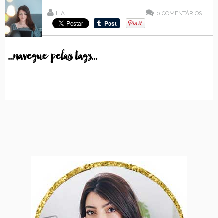
LIA
0
COMENTÁRIOS
...navegue pelas tags...