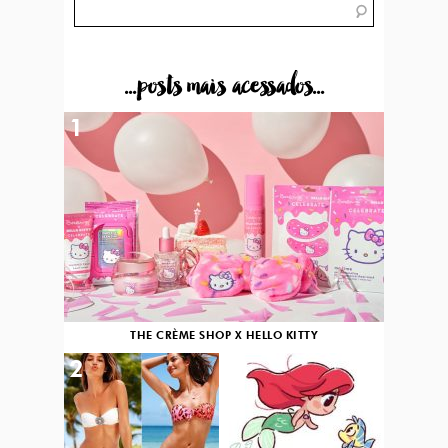
...posts mais acessados...
1
THE CRÈME SHOP X HELLO KITTY
2
3