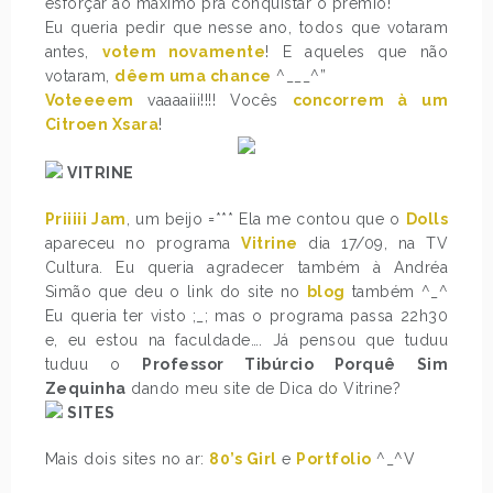
esforçar ao máximo pra conquistar o prêmio!
Eu queria pedir que nesse ano, todos que votaram
antes,
votem novamente
! E aqueles que não
votaram,
dêem uma chance
^___^”
Voteeeem
vaaaaiii!!!! Vocês
concorrem à um
Citroen Xsara
!
VITRINE
Priiiii Jam
, um beijo =*** Ela me contou que o
Dolls
apareceu no programa
Vitrine
dia 17/09, na TV
Cultura. Eu queria agradecer também à Andréa
Simão que deu o link do site no
blog
também ^_^
Eu queria ter visto ;_; mas o programa passa 22h30
e, eu estou na faculdade…. Já pensou que tuduu
tuduu o
Professor Tibúrcio Porquê Sim
Zequinha
dando meu site de Dica do Vitrine?
SITES
Mais dois sites no ar:
80’s Girl
e
Portfolio
^_^V