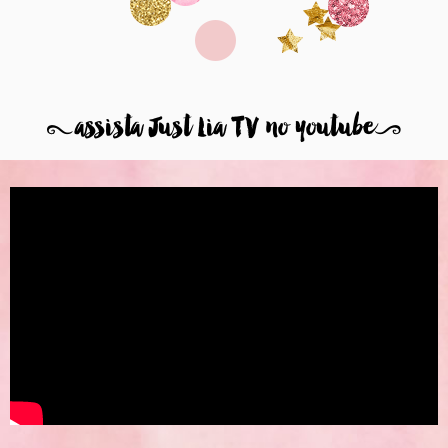
8
assista Just Lia TV no youtube
9