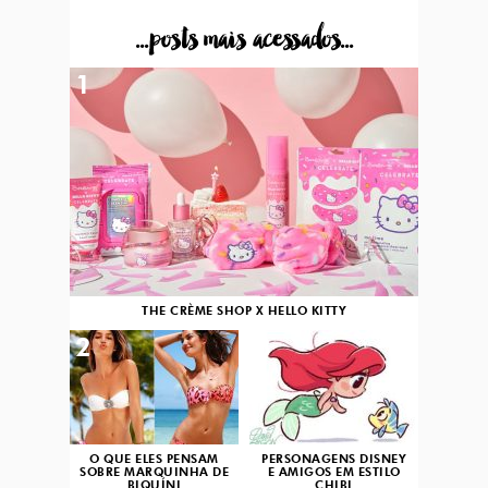
...posts mais acessados...
1
THE CRÈME SHOP X HELLO KITTY
2
3
O QUE ELES PENSAM
PERSONAGENS DISNEY
SOBRE MARQUINHA DE
E AMIGOS EM ESTILO
BIQUÍNI
CHIBI