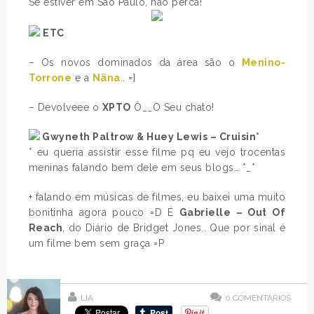
Se estiver em São Paulo, não perca!
ETC
– Os novos dominados da área são o
Menino-
Torrone
e a
Nãna
.. =]
– Devolveee o
XPTO
Ò__O Seu chato!
Gwyneth Paltrow & Huey Lewis – Cruisin*
* eu queria assistir esse filme pq eu vejo trocentas
meninas falando bem dele em seus blogs… *_*
+ falando em músicas de filmes, eu baixei uma muito
bonitinha agora pouco =D É
Gabrielle – Out Of
Reach
, do Diário de Bridget Jones.. Que por sinal é
um filme bem sem graça =P
LIA
0
COMENTÁRIOS