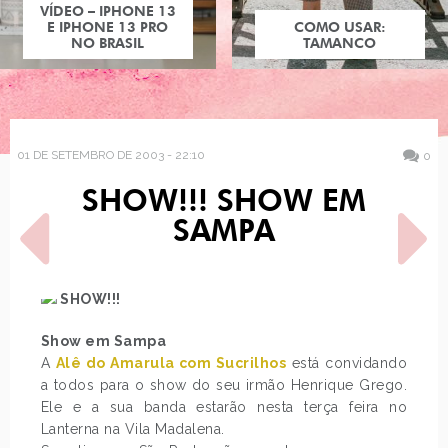
VÍDEO – IPHONE 13
E IPHONE 13 PRO
COMO USAR:
NO BRASIL
TAMANCO
01 DE SETEMBRO DE 2003 - 22:10
0
SHOW!!! SHOW EM
SAMPA
SHOW!!!
Show em Sampa
POST ANTERIOR
PRÓXIMO POST
EXPOSIÇÃO DE VOLTA À
FIM DO KIT.NET FREE
A
Alê do Amarula com Sucrilhos
está convidando
LUZ
a todos para o show do seu irmão Henrique Grego.
Ele e a sua banda estarão nesta terça feira no
Lanterna na Vila Madalena.