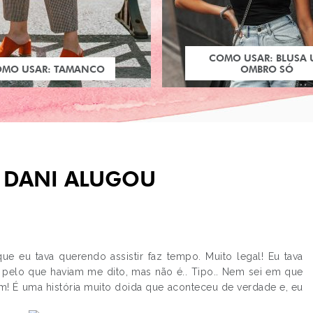
COMO USAR: BLUSA
OMO USAR: TAMANCO
OMBRO SÓ
O DANI ALUGOU
que eu tava querendo assistir faz tempo. Muito legal! Eu tava
pelo que haviam me dito, mas não é.. Tipo.. Nem sei em que
PRÓXIMO POST
om! É uma história muito doida que aconteceu de verdade e, eu
FOTOLOG