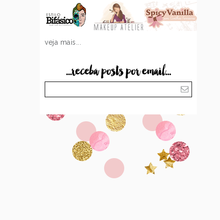
veja mais...
...receba posts por email...