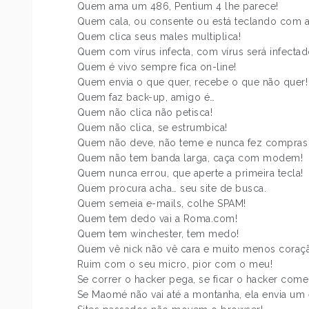
Quem ama um 486, Pentium 4 lhe parece!
Quem cala, ou consente ou está teclando com a
Quem clica seus males multiplica!
Quem com vírus infecta, com vírus será infectad
Quem é vivo sempre fica on-line!
Quem envia o que quer, recebe o que não quer!
Quem faz back-up, amigo é…
Quem não clica não petisca!
Quem não clica, se estrumbica!
Quem não deve, não teme e nunca fez compras p
Quem não tem banda larga, caça com modem!
Quem nunca errou, que aperte a primeira tecla!
Quem procura acha… seu site de busca.
Quem semeia e-mails, colhe SPAM!
Quem tem dedo vai a Roma.com!
Quem tem winchester, tem medo!
Quem vê nick não vê cara e muito menos coraç
Ruim com o seu micro, pior com o meu!
Se correr o hacker pega, se ficar o hacker come
Se Maomé não vai até a montanha, ela envia um 