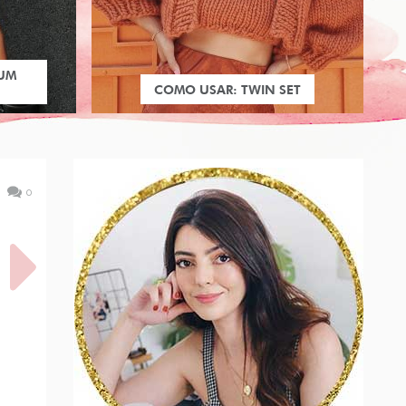
 UM
COMO USAR: TWIN SET
0