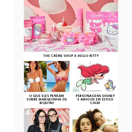
THE CRÈME SHOP X HELLO KITTY
2
3
O QUE ELES PENSAM
PERSONAGENS DISNEY
SOBRE MARQUINHA DE
E AMIGOS EM ESTILO
BIQUÍNI
CHIBI
4
5