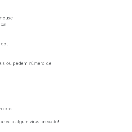
 mouse!
ica!
ndo…
legais ou pedem número de
micros!
ue veio algum vírus anexado!