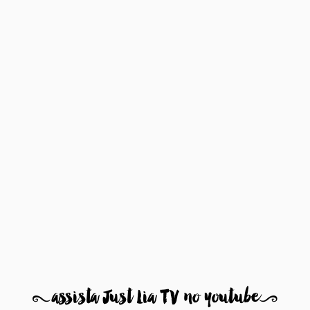
8
assista Just Lia TV no youtube
9