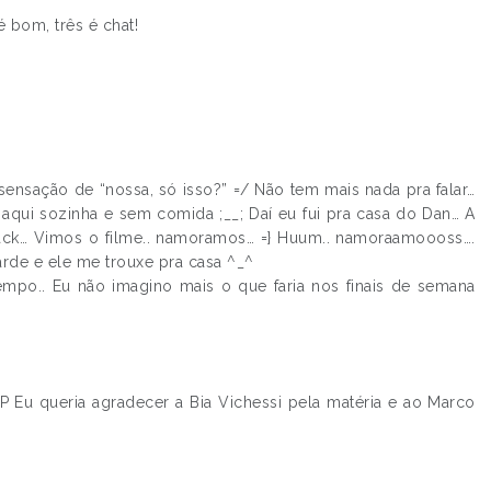
 bom, três é chat!
 sensação de “nossa, só isso?” =/ Não tem mais nada pra falar…
aqui sozinha e sem comida ;__; Daí eu fui pra casa do Dan… A
ck… Vimos o filme.. namoramos… =} Huum.. namoraamoooss….
rde e ele me trouxe pra casa ^_^
empo.. Eu não imagino mais o que faria nos finais de semana
=P Eu queria agradecer a Bia Vichessi pela matéria e ao Marco