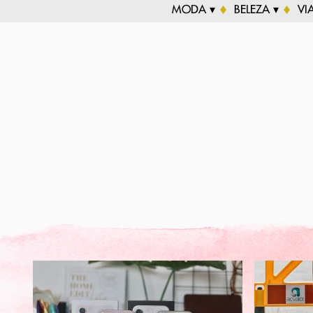
MODA ▾
BELEZA ▾
VI