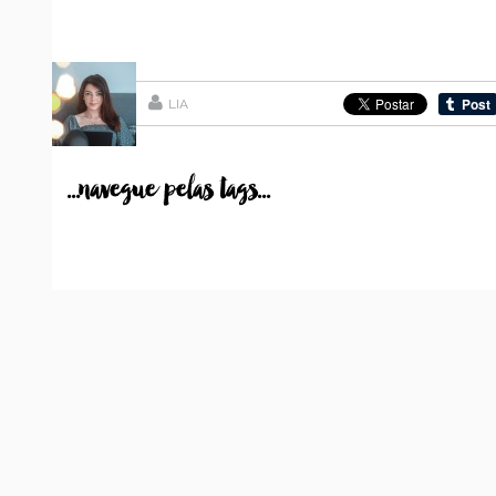
LIA
...navegue pelas tags...