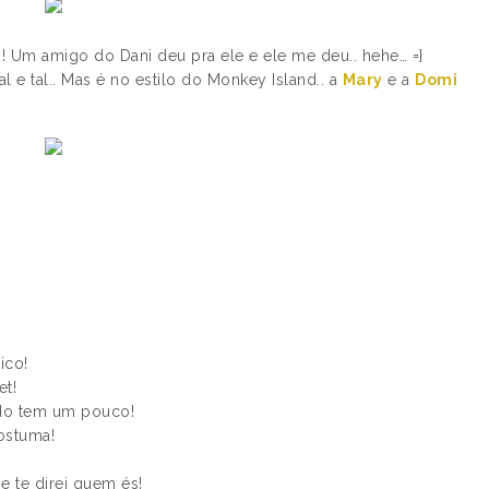
!!! Um amigo do Dani deu pra ele e ele me deu.. hehe… =}
al e tal.. Mas é no estilo do Monkey Island.. a
Mary
e a
Domi
ico!
et!
ndo tem um pouco!
ostuma!
e te direi quem és!