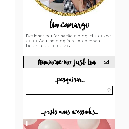
lia camargo
Designer por formação e blogueira desde
2000. Aqui no blog falo sobre moda,
beleza e estilo de vida!
Anuncie no just Lia
...pesquisar...
...posts mais acessados...
1