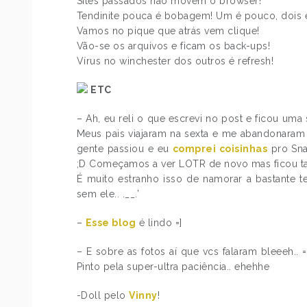
Sites passados não movem o browser!
Tendinite pouca é bobagem! Um é pouco, dois é
Vamos no pique que atrás vem clique!
Vão-se os arquivos e ficam os back-ups!
Vírus no winchester dos outros é refresh!
ETC
– Ah, eu reli o que escrevi no post e ficou uma
Meus pais viajaram na sexta e me abandonaram 
gente passiou e eu
comprei coisinhas
pro Sna
;D Começamos a ver LOTR de novo mas ficou ta
É muito estranho isso de namorar a bastante t
sem ele.. .__.’
–
Esse blog
é lindo =]
– E sobre as fotos aí que vcs falaram bleeeh.. 
Pinto pela super-ultra paciência.. ehehhe
-Doll pelo
Vinny
!