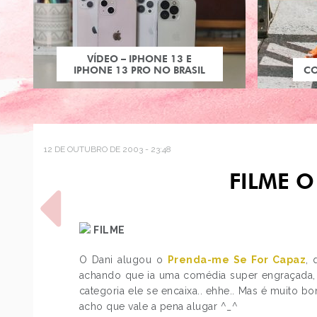
VÍDEO – IPHONE 13 E
IPHONE 13 PRO NO BRASIL
C
12 DE OUTUBRO DE 2003 - 23:48
FILME 
FILME
O Dani alugou o
Prenda-me Se For Capaz
, 
achando que ia uma comédia super engraçada, 
POST ANTERIOR
categoria ele se encaixa.. ehhe.. Mas é muito b
FAÇAMOS 1 MINUTO DE
SILÊNCIO
acho que vale a pena alugar ^_^