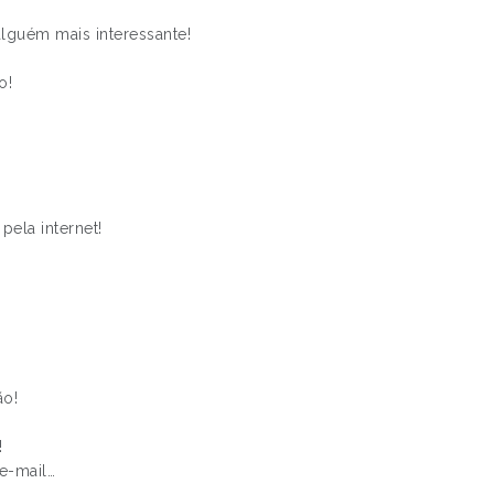
lguém mais interessante!
o!
ela internet!
ão!
!
e-mail…