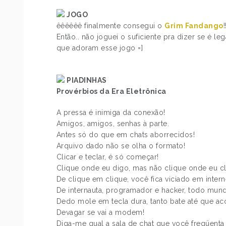
JOGO
êêêêêê finalmente consegui o
Grim Fandango
Então.. não joguei o suficiente pra dizer se é leg
que adoram esse jogo =]
PIADINHAS
Provérbios da Era Eletrônica
A pressa é inimiga da conexão!
Amigos, amigos, senhas à parte.
Antes só do que em chats aborrecidos!
Arquivo dado não se olha o formato!
Clicar e teclar, é só começar!
Clique onde eu digo, mas não clique onde eu cl
De clique em clique, você fica viciado em intern
De internauta, programador e hacker, todo mu
Dedo mole em tecla dura, tanto bate até que ac
Devagar se vai a modem!
Diga-me qual a sala de chat que você freqüenta 