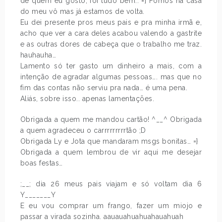
de quem eu gosto, foi tudo bem.. =] Fomos na casa
do meu vô mas já estamos de volta.
Eu dei presente pros meus pais e pra minha irmã e,
acho que ver a cara deles acabou valendo a gastrite
e as outras dores de cabeça que o trabalho me traz.
hauhauha…
Lamento só ter gasto um dinheiro a mais, com a
intenção de agradar algumas pessoas…. mas que no
fim das contas não serviu pra nada… é uma pena.
Aliás, sobre isso.. apenas lamentações.
Obrigada a quem me mandou cartão! ^__^ Obrigada
a quem agradeceu o carrrrrrrrrtão ;D
Obrigada Ly e Jota que mandaram msgs bonitas… =}
Obrigada a quem lembrou de vir aqui me desejar
boas festas…
;__; dia 26 meus pais viajam e só voltam dia 6
Y_______Y
E eu vou comprar um frango, fazer um miojo e
passar a virada sozinha. aauauahuahuahauahuah