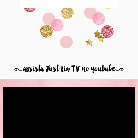
8
assista Just Lia TV no youtube
9