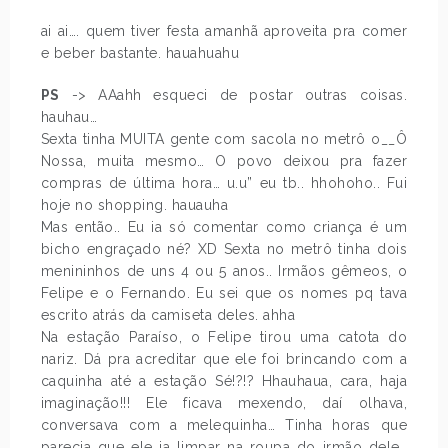
ai ai…. quem tiver festa amanhã aproveita pra comer
e beber bastante. hauahuahu
PS
-> AAahh esqueci de postar outras coisas.
hauhau…
Sexta tinha MUITA gente com sacola no metrô o__Ô
Nossa, muita mesmo… O povo deixou pra fazer
compras de última hora… u.u” eu tb.. hhohoho.. Fui
hoje no shopping. hauauha
Mas então.. Eu ia só comentar como criança é um
bicho engraçado né? XD Sexta no metrô tinha dois
menininhos de uns 4 ou 5 anos.. Irmãos gêmeos, o
Felipe e o Fernando. Eu sei que os nomes pq tava
escrito atrás da camiseta deles. ahha
Na estação Paraíso, o Felipe tirou uma catota do
nariz. Dá pra acreditar que ele foi brincando com a
caquinha até a estação Sé!?!? Hhauhaua, cara, haja
imaginação!!! Ele ficava mexendo, daí olhava,
conversava com a melequinha… Tinha horas que
parecia que ele ia limpar na roupa do irmão dele…