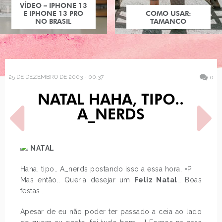
VÍDEO – IPHONE 13
E IPHONE 13 PRO
COMO USAR:
NO BRASIL
TAMANCO
25 DE DEZEMBRO DE 2003 - 00:37
0
NATAL HAHA, TIPO..
A_NERDS
NATAL
Haha, tipo.. A_nerds postando isso a essa hora. =P
POST ANTERIOR
PRÓXIMO POST
BIJOUS *___* GAAAAHHH!
BLABLABLA ADIVINHA
Mas então.. Queria desejar um
Feliz Natal
… Boas
PRENDAM-ME
AONDE EU
festas..
Apesar de eu não poder ter passado a ceia ao lado