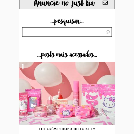
Anuncie no just Lia
...pesquisar...
...posts mais acessados...
1
THE CRÈME SHOP X HELLO KITTY