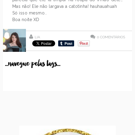
Mas não! Ele não largava a catotinha! hauhauahuah
Só isso mesmo..
Boa noite XD
LIA
0
COMENTÁRIOS
...navegue pelas tags...