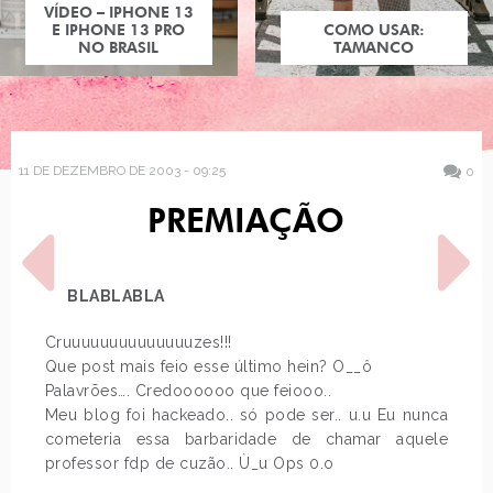
VÍDEO – IPHONE 13
E IPHONE 13 PRO
COMO USAR:
NO BRASIL
TAMANCO
11 DE DEZEMBRO DE 2003 - 09:25
0
PREMIAÇÃO
BLABLABLA
Cruuuuuuuuuuuuuuzes!!!
Que post mais feio esse último hein? O__ô
POST ANTERIOR
PRÓXIMO POST
Palavrões…. Credoooooo que feiooo..
FACULDADE VIVA! VIVA!
NIVER DA VANESSA,
VIVA!
Meu blog foi hackeado.. só pode ser.. u.u Eu nunca
ENDOSCOPIA, BOMBOM
COM LARVA
cometeria essa barbaridade de chamar aquele
professor fdp de cuzão.. Ù_u Ops 0.o