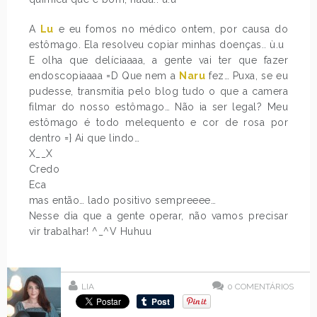
A
Lu
e eu fomos no médico ontem, por causa do
estômago. Ela resolveu copiar minhas doenças.. ù.u
E olha que delíciaaaa, a gente vai ter que fazer
endoscopiaaaa =D Que nem a
Naru
fez… Puxa, se eu
pudesse, transmitia pelo blog tudo o que a camera
filmar do nosso estômago… Não ia ser legal? Meu
estômago é todo melequento e cor de rosa por
dentro =} Ai que lindo…
X__X
Credo
Eca
mas então… lado positivo sempreeee…
Nesse dia que a gente operar, não vamos precisar
vir trabalhar! ^_^V Huhuu
LIA
0
COMENTÁRIOS