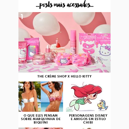
...posts mais acessados...
1
THE CRÈME SHOP X HELLO KITTY
2
3
O QUE ELES PENSAM
PERSONAGENS DISNEY
SOBRE MARQUINHA DE
E AMIGOS EM ESTILO
BIQUÍNI
CHIBI