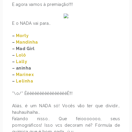
E agora vamos à premiação!!!!
E o NADA vai para…
–
Morty
–
Mandinha
– Mad Girl
–
Lolô
–
Lally
– aninha
–
Marinex
–
Lelinha
*\o/* ÊêêêêêêêêêêêêêêêêÊ!!!
Aliás, é um NADA só! Vocês vão ter que dividir…
hauhauihaiha…
Falando nisso.. Que feiooooooo, seus
pornográficos! Isso vcs decoram né? Fórmula de
química que é bom, nada.. ù.u