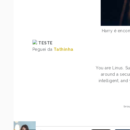
Harry é encon
TESTE
Peguei da
Tathinha
You are Linus. Su
around a secur
intelligent, an
bro