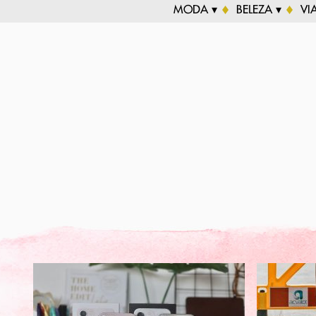
MODA ▾
BELEZA ▾
VI