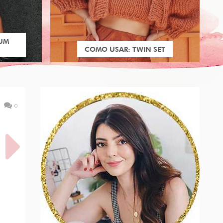
 UM
COMO USAR: TWIN SET
0
RECEU