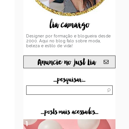
lia camargo
Designer por formação e blogueira desde
2000. Aqui no blog falo sobre moda,
beleza e estilo de vida!
Anuncie no just Lia
...pesquisar...
...posts mais acessados...
1