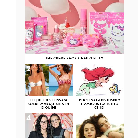
THE CRÈME SHOP X HELLO KITTY
2
3
O QUE ELES PENSAM
PERSONAGENS DISNEY
SOBRE MARQUINHA DE
E AMIGOS EM ESTILO
BIQUÍNI
CHIBI
4
5