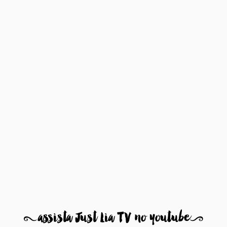
8
assista Just Lia TV no youtube
9