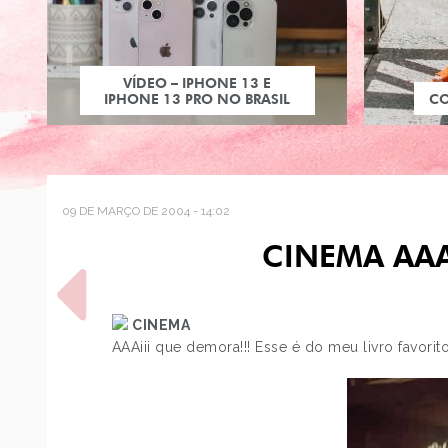
VÍDEO – IPHONE 13 E
IPHONE 13 PRO NO BRASIL
C
09 DE MARÇO DE 2004 - 14:02
CINEMA AAA
CINEMA
AAAiii que demora!!! Esse é do meu livro favorit
POST ANTERIOR
CD DO ULTRA E BOLSA
GÊMEA DA VANESSA