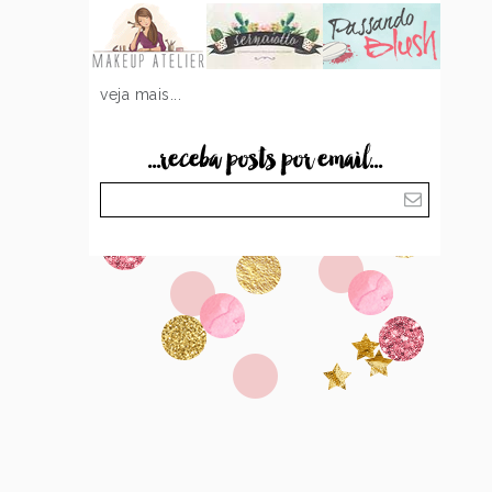
veja mais...
...receba posts por email...