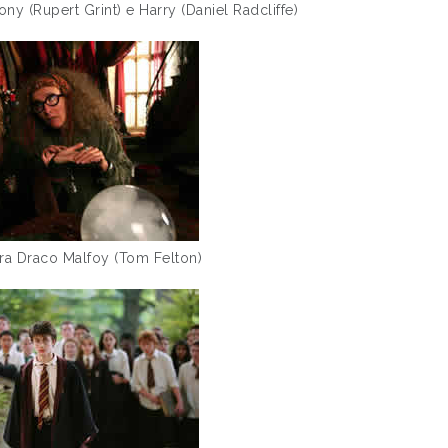
 (Rupert Grint) e Harry (Daniel Radcliffe)
ra Draco Malfoy (Tom Felton)