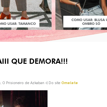
COMO USAR: BLUSA
OMO USAR: TAMANCO
OMBRO SÓ
III QUE DEMORA!!!
o, O Prisioneiro de Azkaban =] Do site
Omelete
PRÓXIMO POST
DOLLS O DOLLS APA