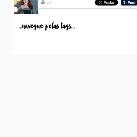
LIA
...navegue pelas tags...