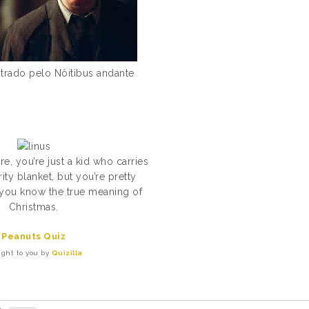
trado pelo Nôitibus andante
re, you’re just a kid who carries
ity blanket, but you’re pretty
d you know the true meaning of
Christmas.
Peanuts Quiz
ught to you by
Quizilla