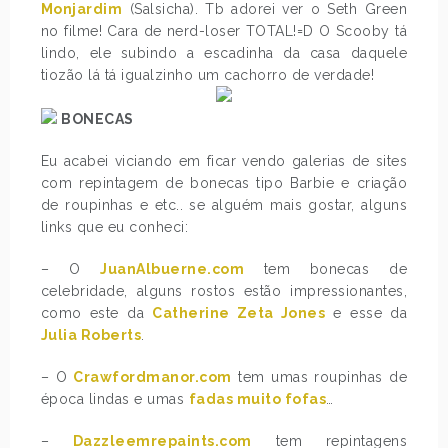
Monjardim
(Salsicha). Tb adorei ver o Seth Green
no filme! Cara de nerd-loser TOTAL!=D O Scooby tá
lindo, ele subindo a escadinha da casa daquele
tiozão lá tá igualzinho um cachorro de verdade!
BONECAS
Eu acabei viciando em ficar vendo galerias de sites
com repintagem de bonecas tipo Barbie e criação
de roupinhas e etc.. se alguém mais gostar, alguns
links que eu conheci:
– O
JuanAlbuerne.com
tem bonecas de
celebridade, alguns rostos estão impressionantes,
como este da
Catherine Zeta Jones
e esse da
Julia Roberts
.
– O
Crawfordmanor.com
tem umas roupinhas de
época lindas e umas
fadas muito fofas
…
–
Dazzleemrepaints.com
tem repintagens