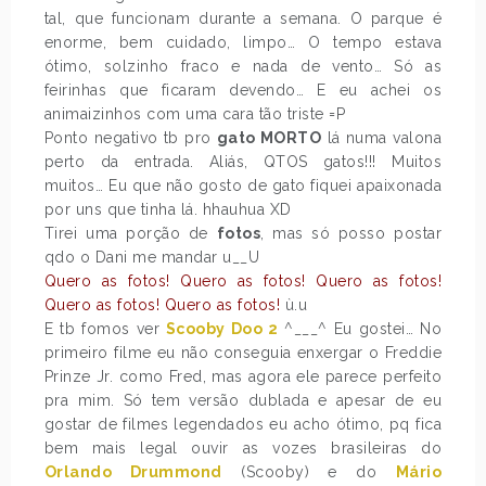
tal, que funcionam durante a semana. O parque é
enorme, bem cuidado, limpo… O tempo estava
ótimo, solzinho fraco e nada de vento… Só as
feirinhas que ficaram devendo… E eu achei os
animaizinhos com uma cara tão triste =P
Ponto negativo tb pro
gato MORTO
lá numa valona
perto da entrada. Aliás, QTOS gatos!!! Muitos
muitos… Eu que não gosto de gato fiquei apaixonada
por uns que tinha lá. hhauhua XD
Tirei uma porção de
fotos
, mas só posso postar
qdo o Dani me mandar u__U
Quero as fotos! Quero as fotos! Quero as fotos!
Quero as fotos! Quero as fotos!
ù.u
E tb fomos ver
Scooby Doo 2
^___^ Eu gostei… No
primeiro filme eu não conseguia enxergar o Freddie
Prinze Jr. como Fred, mas agora ele parece perfeito
pra mim. Só tem versão dublada e apesar de eu
gostar de filmes legendados eu acho ótimo, pq fica
bem mais legal ouvir as vozes brasileiras do
Orlando Drummond
(Scooby) e do
Mário