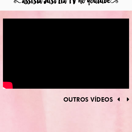
8
assista Just Lia TV no youtube
9
OUTROS VÍDEOS