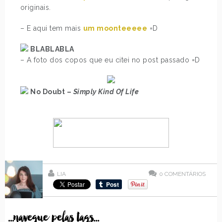
originais.
– E aqui tem mais
um moonteeeee
=D
BLABLABLA
– A foto dos copos que eu citei no post passado =D
No Doubt –
Simply Kind Of Life
LIA
0
COMENTÁRIOS
...navegue pelas tags...