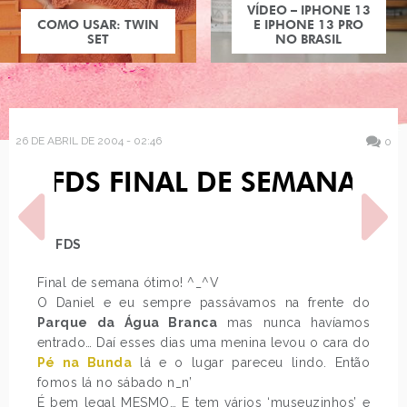
VÍDEO – IPHONE 13
COMO USAR: TWIN
E IPHONE 13 PRO
SET
NO BRASIL
26 DE ABRIL DE 2004 - 02:46
0
FDS FINAL DE SEMANA
FDS
Final de semana ótimo! ^_^V
O Daniel e eu sempre passávamos na frente do
POST ANTERIOR
PRÓXIMO POST
Parque da Água Branca
mas nunca havíamos
DICAS - TEM UM
DESENHOS, FOTO SEM
entrado… Daí esses dias uma menina levou o cara do
ROSTO
Pé na Bunda
lá e o lugar pareceu lindo. Então
fomos lá no sábado n_n’
É bem legal MESMO… E tem vários ‘museuzinhos’ e