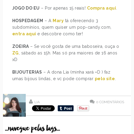
JOGO DO EU
– Por apenas 15 reais!
Compra aqui
.
HOSPEDAGEM
– A
Mary
tá oferecendo 3
subdomínios, quem quiser um pop-candy.com,
entra aqui
e descobre como ter!
ZOEIRA
– Se você gosta de uma baboseira, ouça o
ZG
, sábado as 15h. Mas só pra maiores de 16 anos
xD
BIJOUTERIAS
– A dona Lia (minha xará =D ) faz
umas bijous lindas, e vc pode comprar
pelo site
.
LIA
0
COMENTÁRIOS
...navegue pelas tags...