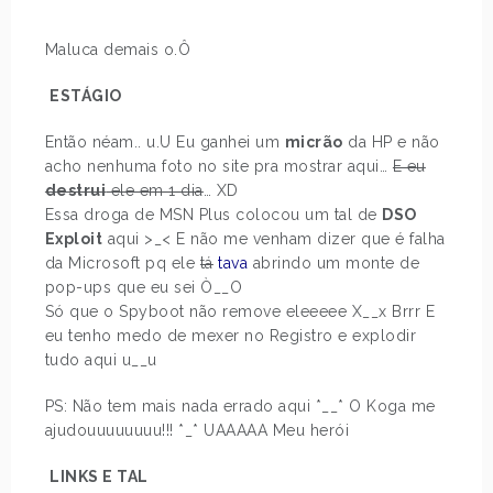
Maluca demais o.Ô
ESTÁGIO
Então néam.. u.U Eu ganhei um
micrão
da HP e não
acho nenhuma foto no site pra mostrar aqui…
E eu
destrui
ele em 1 dia
… XD
Essa droga de MSN Plus colocou um tal de
DSO
Exploit
aqui >_< E não me venham dizer que é falha
da Microsoft pq ele
tá
tava
abrindo um monte de
pop-ups que eu sei Ò__O
Só que o Spyboot não remove eleeeee X__x Brrr E
eu tenho medo de mexer no Registro e explodir
tudo aqui u__u
PS: Não tem mais nada errado aqui *__* O Koga me
ajudouuuuuuuu!!! *_* UAAAAA Meu herói
LINKS E TAL