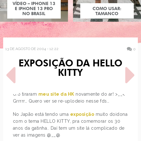
VÍDEO – IPHONE 13
E IPHONE 13 PRO
COMO USAR:
NO BRASIL
TAMANCO
13 DE AGOSTO DE 2004 - 12:22
0
EXPOSIÇÃO DA HELLO
KITTY
Ò.o tiraram
meu site da HK
novamente do ar! >__<
Grrrrr… Quero ver se re-uplodeio nesse fds…
POST ANTERIOR
PRÓXIMO POST
PLANET POP FESTIVAL
EU ROBÔ, LIBERDADE,
No Japão está tendo uma
exposição
muito doidona
TRABALHO SOBRE
com o tema HELLO KITTY, pra comemorar os 30
PATRICINHAS, NANI BEBÊ
anos da gatinha.. Daí tem um site lá complicado de
ver as imagens @__@