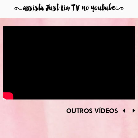
8
assista Just Lia TV no youtube
9
OUTROS VÍDEOS