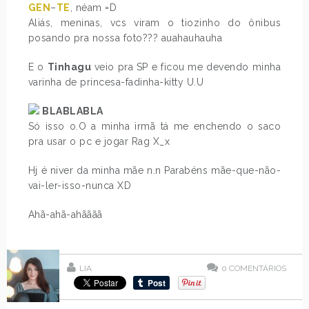
GEN
–
TE
, néam =D
Aliás, meninas, vcs viram o tiozinho do ônibus
posando pra nossa foto??? auahauhauha
E o
Tinhagu
veio pra SP e ficou me devendo minha
varinha de princesa-fadinha-kitty U.U
BLABLABLA
Só isso o.O a minha irmã tá me enchendo o saco
pra usar o pc e jogar Rag X_x
Hj é niver da minha mãe n.n Parabéns mãe-que-não-
vai-ler-isso-nunca XD
Ahã-ahã-ahãããã
LIA
0
COMENTÁRIOS