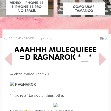
VÍDEO – IPHONE 13
E IPHONE 13 PRO
COMO USAR:
NO BRASIL
TAMANCO
07 DE NOVEMBRO DE 2004 - 02:49
0
AAAHHH MULEQUIEEE
=D RAGNAROK *__*
Aaahhh mulequieee =D
RAGNAROK
POST ANTERIOR
PRÓXIMO POST
RAGNAROK E DOLLS NO
TOMBO, RAGNAROK
*__*
ESTADÃO
*modesta* Eu sou lindaaa, olha: