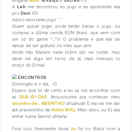
Brigada
Nani
,
Arkanjo
e
Sacred
n.n
A
Leh
me encontrou no jogo e eu apresentei ela
pro
Dani
XD
Adoro eessseee jogo *.*
Quem quiser jogar, pode tentar baixar o jogo, ou
comprar a última revista EGM Brasil, que vem com
um cd do game ^_^V O problema é que ele vai
deixar de ser gratuito no mês que vêm.
Ainda não falaram nada sobre qto vai custar, mas
deve ser algo em torno de 15 reais mensais (o
preço do Erínia)
ENCONTROS
Domingão é o dia… =D
Espero que td dê certo e eu vá me encontrar com
as
QUE
–
RI
–
DAS
. Ansiosissima pra conhecer meu
docinho de… ABSINTHO
! ahuahuah E ela vai me dar
até presentinho de
Hello Kitty
. Meo-deos, eu fiz ela
entrar numa Sanrio! ahhaha
Fora isso, finalmente dona
Ju
foi no Black com a