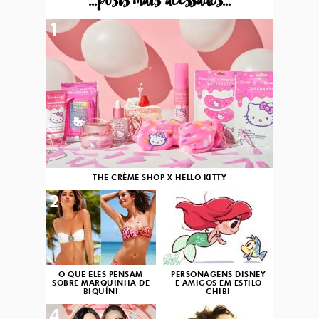
...posts mais acessados...
1
THE CRÈME SHOP X HELLO KITTY
2
3
O QUE ELES PENSAM
PERSONAGENS DISNEY
SOBRE MARQUINHA DE
E AMIGOS EM ESTILO
BIQUÍNI
CHIBI
4
5