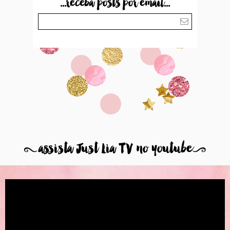
...receba posts por email...
8
assista Just Lia TV no youtube
9