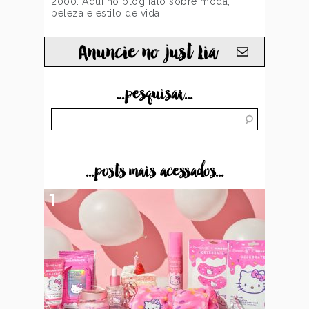
2000. Aqui no blog falo sobre moda,
beleza e estilo de vida!
Anuncie no just Lia
...pesquisar...
...posts mais acessados...
1