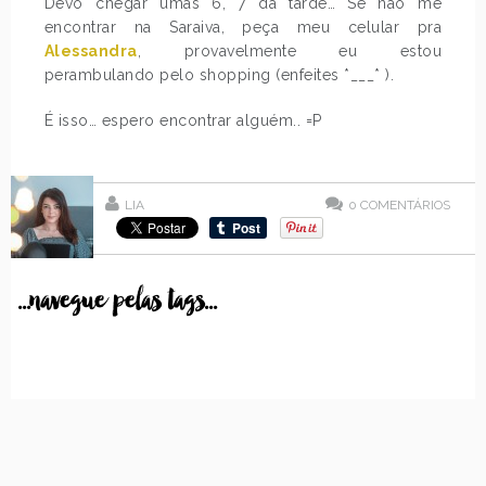
Devo chegar umas 6, 7 da tarde… Se não me
encontrar na Saraiva, peça meu celular pra
Alessandra
, provavelmente eu estou
perambulando pelo shopping (enfeites *___* ).
É isso… espero encontrar alguém.. =P
LIA
0
COMENTÁRIOS
...navegue pelas tags...