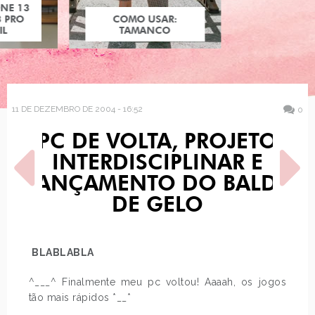
COMO USAR:
COMO USAR:
BLUSA UM OMBRO
TAMANCO
SÓ
11 DE DEZEMBRO DE 2004 - 16:52
0
PC DE VOLTA, PROJETO
INTERDISCIPLINAR E
LANÇAMENTO DO BALDE
DE GELO
POST ANTERIOR
PRÓXIMO POST
BLABLABLA
DVD LILO & STICH, NATAL
FIM DO BLOG, BALDE DE
NOS SHOPPINGS
GELO, REVISTA HYPE,…
^___^ Finalmente meu pc voltou! Aaaah, os jogos
tão mais rápidos *__*