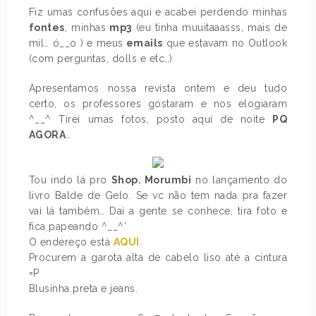
Fiz umas confusões aqui e acabei perdendo minhas
fontes
, minhas
mp3
(eu tinha muuitaaasss, mais de
mil… ó__o ) e meus
emails
que estavam no Outlook
(com perguntas, dolls e etc..)
Apresentamos nossa revista ontem e deu tudo
certo, os professores gostaram e nos elogiaram
^__^ Tirei umas fotos, posto aqui de noite
PQ
AGORA
…
Tou indo lá pro
Shop. Morumbi
no lançamento do
livro Balde de Gelo. Se vc não tem nada pra fazer
vai lá também… Daí a gente se conhece, tira foto e
fica papeando ^__^’
O endereço está
AQUI
.
Procurem a garota alta de cabelo liso até a cintura
=P
Blusinha preta e jeans.