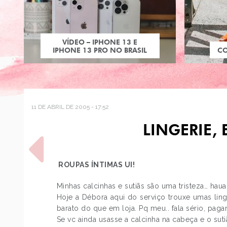
VÍDEO – IPHONE 13 E
IPHONE 13 PRO NO BRASIL
C
11 DE ABRIL DE 2005 - 17:52
LINGERIE,
ROUPAS ÍNTIMAS UI!
Minhas calcinhas e sutiãs são uma tristeza… hau
Hoje a Débora aqui do serviço trouxe umas lin
POST ANTERIOR
barato do que em loja. Pq meu.. fala sério, paga
MT, TIRANDO O ATRASO
NOS POSTS
Se vc ainda usasse a calcinha na cabeça e o sut