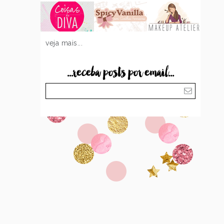
veja mais...
...receba posts por email...