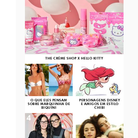
THE CRÈME SHOP X HELLO KITTY
2
3
O QUE ELES PENSAM
PERSONAGENS DISNEY
SOBRE MARQUINHA DE
E AMIGOS EM ESTILO
BIQUÍNI
CHIBI
4
5