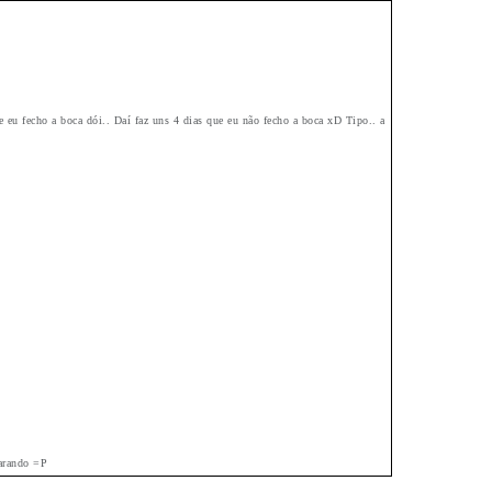
eu fecho a boca dói.. Daí faz uns 4 dias que eu não fecho a boca xD Tipo.. a
arando =P