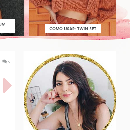
 UM
COMO USAR: TWIN SET
0
NO
AS