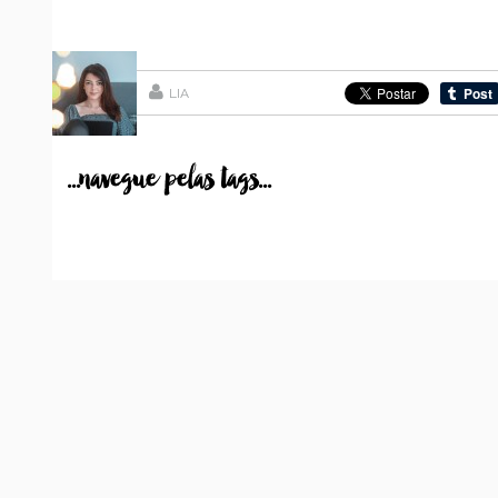
LIA
...navegue pelas tags...