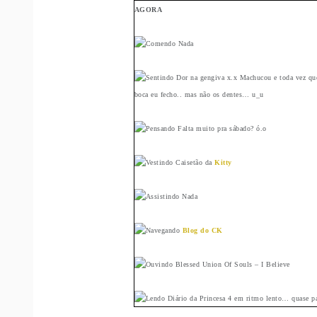
AGORA
Nada
Dor na gengiva x.x Machucou e toda vez que 
boca eu fecho.. mas não os dentes… u_u
Falta muito pra sábado? ó.o
Caisetão da
Kitty
Nada
Blog do CK
Blessed Union Of Souls – I Believe
Diário da Princesa 4 em ritmo lento… quase p