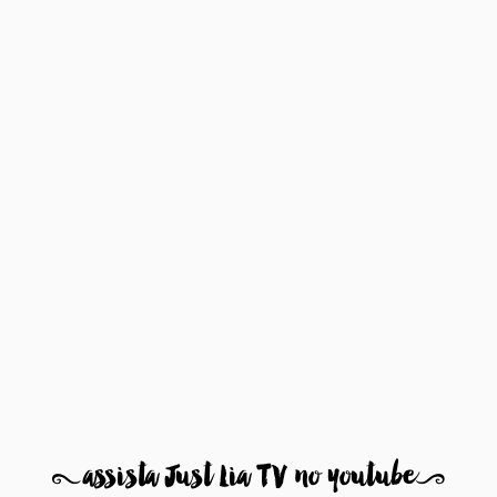
8
assista Just Lia TV no youtube
9