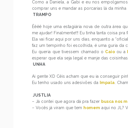
Como a Daniela, a Gabi e eu nos empolgamos,
comprar uns e mandar as porcarias lá da minha 
TRAMPO
Êêêê hoje uma estagiária nova de outra área qu
me ajudar! Finalmente!!! Eu tinha tanta coisa pra
Ela vai ficar aqui por uns dias, enquanto a “ofic
faz um tempinho foi escolhida, é uma guria da 
Eu queria que tivessem chamado o
Caio
ou a
esperar que ela seja legal e manje das coisinhas
UNHA
Ai gente XD Cêis acham que eu ia conseguir pin
Eu tenho usado uns adesivões da
Impala
. Cham
JUSTLIA
– Já contei que agora dá pra fazer
busca nos m
– Vocês já viram que tem
homem
aqui no JL? 