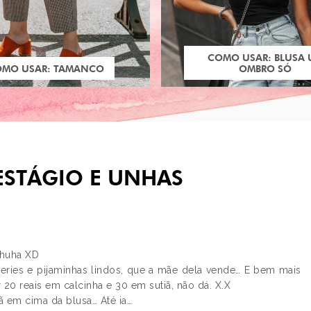
COMO USAR: BLUSA
OMO USAR: TAMANCO
OMBRO SÓ
 ESTÁGIO E UNHAS
ahuha XD
geries e pijaminhas lindos, que a mãe dela vende… E bem mais
PRÓXIMO POST
r 20 reais em calcinha e 30 em sutiã, não dá. X.X
ENCONTRAR GENTE 
iã em cima da blusa… Até ia…
BANHEIRO E CARTINH