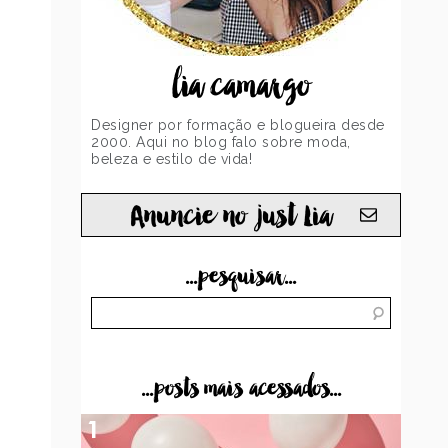
lia camargo
Designer por formação e blogueira desde
2000. Aqui no blog falo sobre moda,
beleza e estilo de vida!
Anuncie no just Lia
...pesquisar...
...posts mais acessados...
1