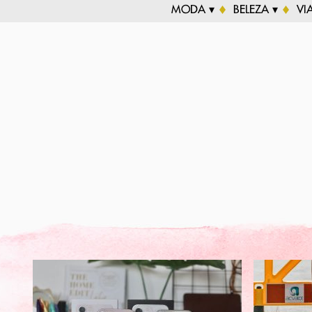
MODA ▾
BELEZA ▾
VI