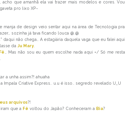
 acho que amanhã ela vai trazer mais modelos e cores. Vou
gaveta pro lixo XP~
e manja de design veio sentar aqui na área de Tecnologia pra
 fazer… sozinha já tava ficando louca @.@
ial” daqui não chega… A estagiária daquela vaga que eu falei aqui
classe da
Ju Mary
.
Fê
… Mas não sou eu quem escolhe nada aqui =/ Só me resta
.
tar a unha assim?! ahuaha
a Impala Criative Express.. u.u é isso.. segredo revelado U_U
eus arquivos
?!
Viram que a
Fê
voltou do Japão? Conheceram a
Bia
?