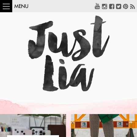
MENU
COMO USAR:
BLUSA UM OMBRO
SÓ