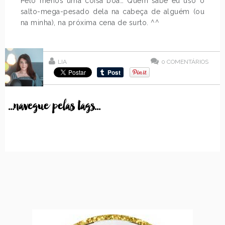
Pelo menos uma coisa boa… Quem sabe eu uso o
salto-mega-pesado dela na cabeça de alguém (ou
na minha), na próxima cena de surto. ^^
LIA
0
COMENTÁRIOS
...navegue pelas tags...