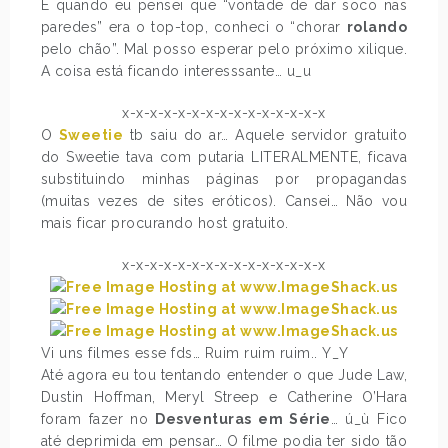
E quando eu pensei que “vontade de dar soco nas
paredes” era o top-top, conheci o “chorar
rolando
pelo chão”. Mal posso esperar pelo próximo xilique.
A coisa está ficando interesssante… u_u
x-x-x-x-x-x-x-x-x-x-x-x-x-x-x
O
Sweetie
tb saiu do ar… Aquele servidor gratuito
do Sweetie tava com putaria LITERALMENTE, ficava
substituindo minhas páginas por propagandas
(muitas vezes de sites eróticos). Cansei… Não vou
mais ficar procurando host gratuito.
x-x-x-x-x-x-x-x-x-x-x-x-x-x-x
Vi uns filmes esse fds… Ruim ruim ruim.. Y_Y
Até agora eu tou tentando entender o que Jude Law,
Dustin Hoffman, Meryl Streep e Catherine O’Hara
foram fazer no
Desventuras em Série
… ú_ù Fico
até deprimida em pensar… O filme podia ter sido tão