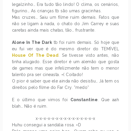
legalzinho… Era tudo tão lindo! O clima, os cenários,
figurino… As crianças tb são umas gracinhas.
Mas cruzes… Saiu um filme ruim demais. Fatos que
não se ligam à nada, o chato do Jim Carrey e suas
caretas ainda mais chatas, tão… frustrante.
Alone In The Dark
tb foi ruim demais. Só hoje que
eu fui ver que é do mesmo diretor do TEMÍVEL
House Of The Dead
. Se tivesse visto antes, não
tinha alugado. Esse diretor é um alemão que gosta
de games mas que infelizmente não tem o menor
talento pra ser cineasta. =( Coitado!
O pior é saber que ele ainda não desistiu… Já tem os
direitos pelo filme do Far Cry. *medo*
E o último que vimos foi
Constantine
. Que aah
blah… Não é ruim.
x-x-x-x-x-x-x-x-x-x-x-x-x-x-x
Huhu consegui a sandália rosa. =D