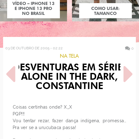
COMO USAR:
TAMANCO
03 DE OUTUBRO DE 2005 - 02:22
0
NA TELA
DESVENTURAS EM SÉRIE,
ALONE IN THE DARK,
CONSTANTINE
POST ANTERIOR
PRÓXIMO POST
Coisas certinhas onde? X_X
ANIVERSÁRIO
O MASSACRE DA SERRA
PQP!!!
ELÉTRICA, BATMAN BEGINS,
Vou tentar rezar, fazer dança indígena, promessa…
LIBERDADE…
Pra ver se a urucubaca passa!