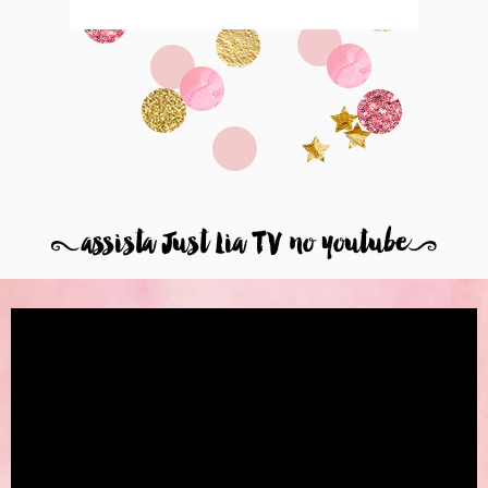
8
assista Just Lia TV no youtube
9