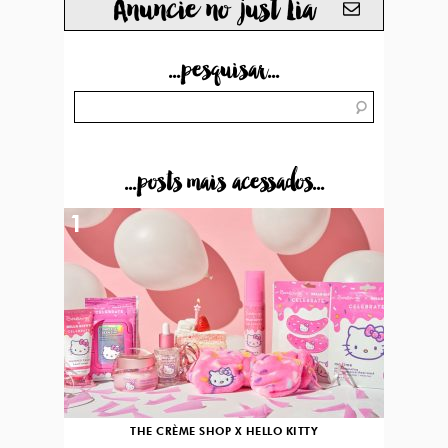
Anuncie no just Lia
...pesquisar...
...posts mais acessados...
1
THE CRÈME SHOP X HELLO KITTY