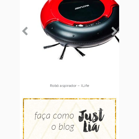
Robô aspirador – Multilaser