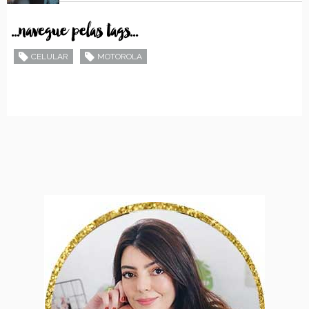
...navegue pelas tags...
CELULAR
MOTOROLA