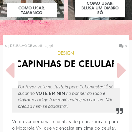
COMO USAR:
COMO USAR:
BLUSA UM OMBRO
TAMANCO
SÓ
03 DE JULHO DE 2006 - 15:36
0
DESIGN
CAPINHAS DE CELULAR
Por favor, vota no JustLia para Cokemaster! É só
clicar no
VOTE EM MIM
no banner ao lado e
digitar o código (em maiúsculas) da pop-up. Não
POST ANTERIOR
PRÓXIMO POST
BOLSA, BARALHOS
precisa nem se cadastrar!
DEMASHITA! POWERPUFF
GIRLS Z
Vi pra vender umas capinhas de policarbonato para
o Motorola V3, que vc encaixa em cima do celular.