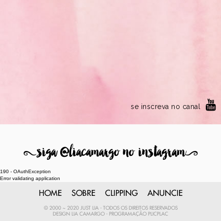
se inscreva no canal
8
siga @liacamargo no instagram
9
190 - OAuthException
Error validating application
HOME
SOBRE
CLIPPING
ANUNCIE
© 2000 ~ 2020 JUST LIA - TODOS OS DIREITOS RESERVADOS
DESIGN
LIA CAMARGO
- PROGRAMAÇÃO
PLICPLAC