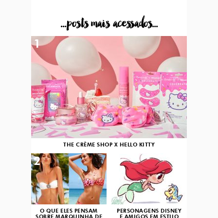
...posts mais acessados...
1
THE CRÈME SHOP X HELLO KITTY
2
3
O QUE ELES PENSAM
PERSONAGENS DISNEY
SOBRE MARQUINHA DE
E AMIGOS EM ESTILO