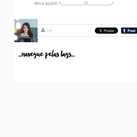
Amo assim \__________O__________/
LIA
...navegue pelas tags...