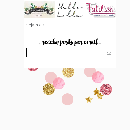
veja mais...
...receba posts por email...