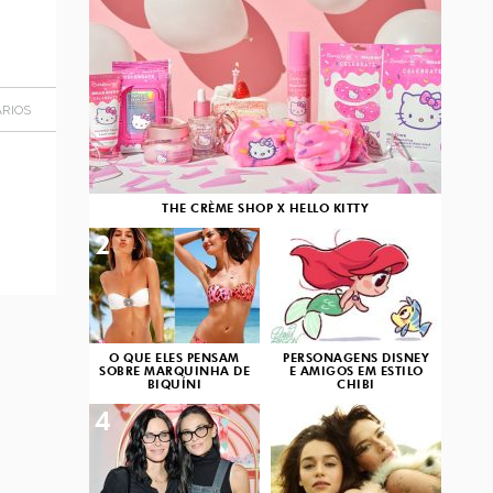
RIOS
THE CRÈME SHOP X HELLO KITTY
2
3
O QUE ELES PENSAM
PERSONAGENS DISNEY
SOBRE MARQUINHA DE
E AMIGOS EM ESTILO
BIQUÍNI
CHIBI
4
5