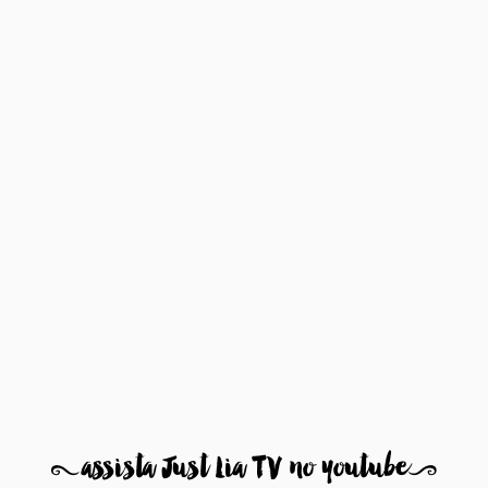
8
assista Just Lia TV no youtube
9