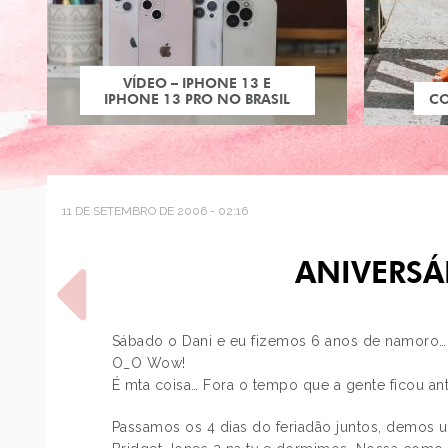
VÍDEO – IPHONE 13 E
IPHONE 13 PRO NO BRASIL
C
11 DE SETEMBRO DE 2006 - 02:16
ANIVERS
Sábado o Dani e eu fizemos 6 anos de namoro…
O_O Wow!
É mta coisa… Fora o tempo que a gente ficou an
POST ANTERIOR
DOCES DA KITTY, PRÍNCIPE
Passamos os 4 dias do feriadão juntos, demos un
ERIC, GLAMOUR