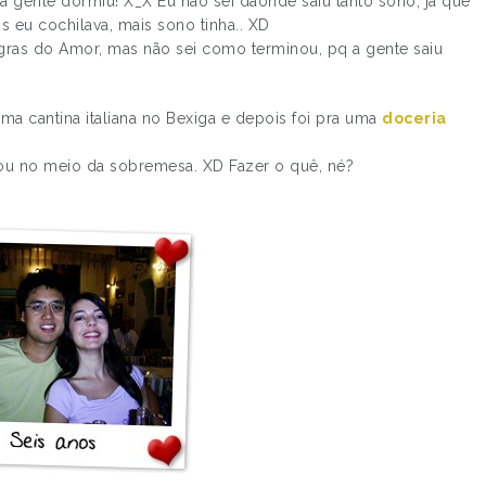
 gente dormiu! X_X Eu não sei daonde saiu tanto sono, já que
 eu cochilava, mais sono tinha.. XD
gras do Amor, mas não sei como terminou, pq a gente saiu
uma cantina italiana no Bexiga e depois foi pra uma
doceria
 ou no meio da sobremesa. XD Fazer o quê, né?