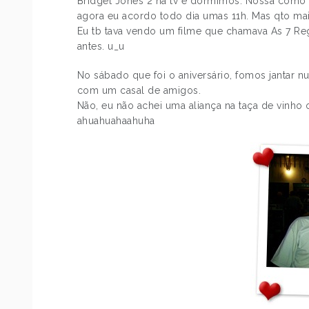
Bridget Jones 2 na tv e dormimos. Nossa como a
agora eu acordo todo dia umas 11h. Mas qto mais
Eu tb tava vendo um filme que chamava As 7 Re
antes. u_u
No sábado que foi o aniversário, fomos jantar n
com um casal de amigos.
Não, eu não achei uma aliança na taça de vinho
ahuahuahaahuha