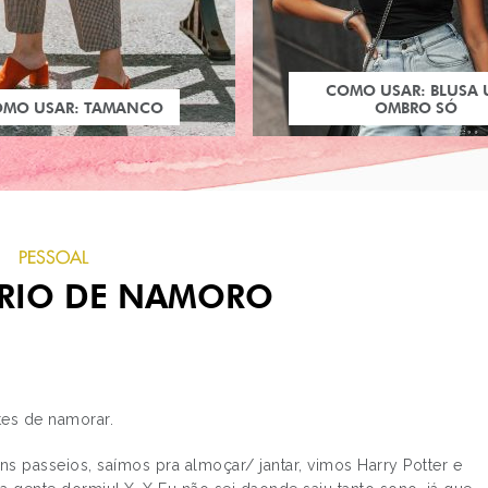
COMO USAR: BLUSA
OMO USAR: TAMANCO
OMBRO SÓ
PESSOAL
ÁRIO DE NAMORO
tes de namorar.
PRÓXIMO POST
SALGADINHOS
s passeios, saímos pra almoçar/ jantar, vimos Harry Potter e