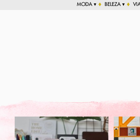
MODA ▾
BELEZA ▾
VI