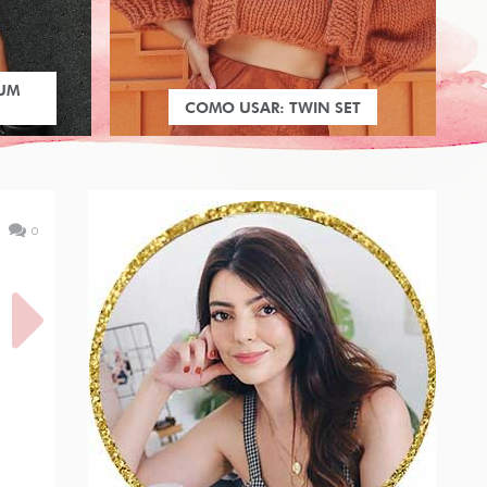
 UM
COMO USAR: TWIN SET
0