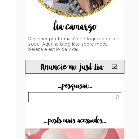
lia camargo
Designer por formação e blogueira desde
2000. Aqui no blog falo sobre moda,
beleza e estilo de vida!
Anuncie no just Lia
...pesquisar...
...posts mais acessados...
1