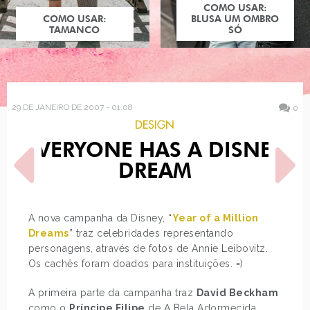
COMO USAR:
COMO USAR:
BLUSA UM OMBRO
TAMANCO
SÓ
29 DE JANEIRO DE 2007 - 01:08
0
DESIGN
EVERYONE HAS A DISNEY
DREAM
A nova campanha da Disney, “
Year of a Million
Dreams
” traz celebridades representando
POST ANTERIOR
PRÓXIMO POST
personagens, através de fotos de Annie Leibovitz.
STAY ALIVE, UM AMOR PRA
MEMÓRIAS DE UMA
RECORDAR, BAMBURVORE,
GUEIXA, MURAL, SECOND
Os cachês foram doados para instituições. =)
O…
LIFE
A primeira parte da campanha traz
David Beckham
como o
Príncipe Filipe
de A Bela Adormecida