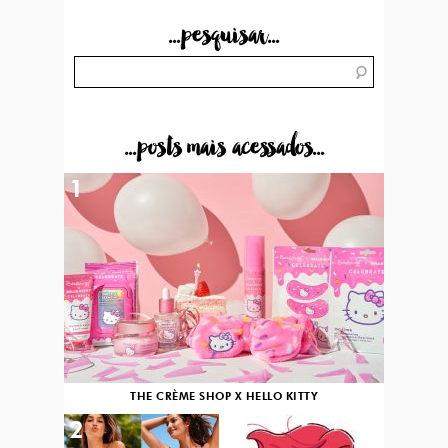
...pesquisar...
...posts mais acessados...
1
THE CRÈME SHOP X HELLO KITTY
2
3