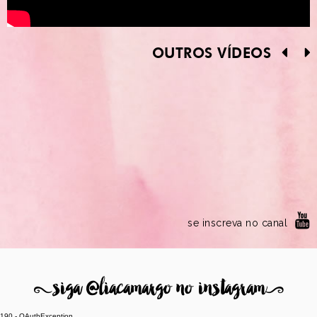
OUTROS VÍDEOS
se inscreva no canal
8
siga @liacamargo no instagram
9
190 - OAuthException