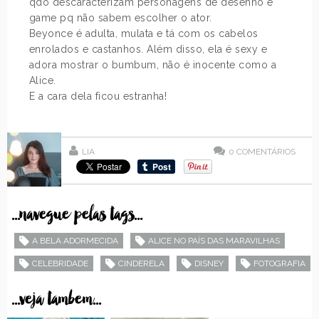
qdo descaracterizam personagens de desenho e
game pq não sabem escolher o ator.
Beyonce é adulta, mulata e tá com os cabelos
enrolados e castanhos. Além disso, ela é sexy e
adora mostrar o bumbum, não é inocente como a
Alice.
E a cara dela ficou estranha!
LIA
0
COMENTÁRIOS
...navegue pelas tags...
A BELA ADORMECIDA
ALICE NO PAÍS DAS MARAVILHAS
CELEBRIDADE
CINDERELA
DISNEY
FOTOGRAFIA
...veja tambem...