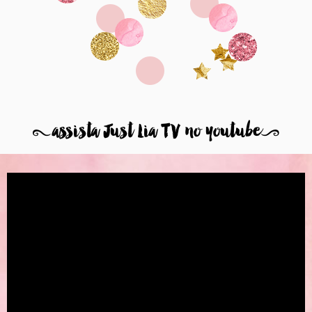
8
assista Just Lia TV no youtube
9