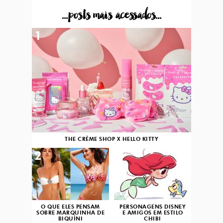
...posts mais acessados...
1
THE CRÈME SHOP X HELLO KITTY
2
3
O QUE ELES PENSAM
PERSONAGENS DISNEY
SOBRE MARQUINHA DE
E AMIGOS EM ESTILO
BIQUÍNI
CHIBI