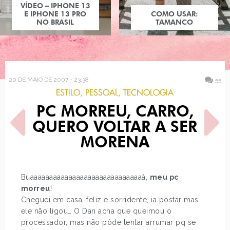
VÍDEO – IPHONE 13
E IPHONE 13 PRO
COMO USAR:
NO BRASIL
TAMANCO
20 DE MAIO DE 2007 - 23:38
55
ESTILO
,
PESSOAL
,
TECNOLOGIA
PC MORREU, CARRO,
QUERO VOLTAR A SER
MORENA
POST ANTERIOR
PRÓXIMO POST
Buaaaaaaaaaaaaaaaaaaaaaaaaaaaaaá,
meu pc
DIA DE FECHAMENTO
BLÁ BLÁ BLÁ, CONCURSO
morreu
!
ILHABELA, VAGAS DE
Cheguei em casa, feliz e sorridente, ia postar mas
EMPREGO
ele não ligou… O Dan acha que queimou o
processador, mas não pôde tentar arrumar pq se