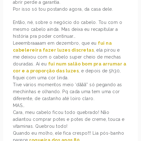
abrir perde a garantia.
Por isso só tou postando agora, da casa dele.
Então, né, sobre o negócio do cabelo. Tou com o
mesmo cabelo ainda. Mas deixa eu recapitular a
história pra poder continuar…
Leeembraaaam em dezembro, que eu
fui na
cabelereira fazer luzes discretas
, ela pirou e
me deixou com o cabelo super cheio de mechas
douradas. Aí eu
fui num salão bom pra arrumar a
cor e a proporção das luzes
, e depois de 5h30,
fiquei com uma cor linda.
Tive vários momentos meio ‘dããã” só pegando as
mechinhas e olhando. Pq cada uma tem uma cor
diferente, de castanho até loiro claro.
MAS…
Cara, meu cabelo ficou todo quebrado! Não
adiantou comprar potes e potes de creme, touca e
vitaminas. Quebrou todo!
Quando eu molho, ele fica crespo!!! Lia pós-banho
parece
roqueira dos anos 80
.