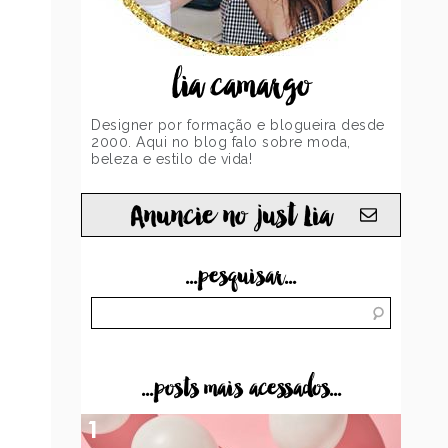
lia camargo
Designer por formação e blogueira desde
2000. Aqui no blog falo sobre moda,
beleza e estilo de vida!
Anuncie no just Lia
...pesquisar...
...posts mais acessados...
1