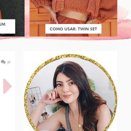
 UM
COMO USAR: TWIN SET
38