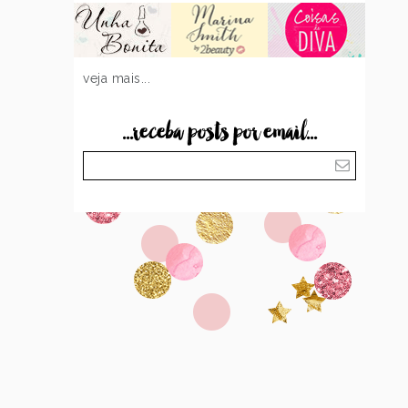
veja mais...
...receba posts por email...