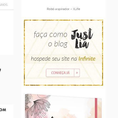
RIOS
Robô aspirador – Multilaser
COM
O