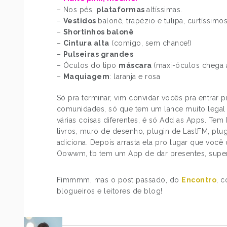
– Nos pés,
plataformas
altíssimas.
–
Vestidos
balonê, trapézio e tulipa, curtíssimos
–
Shortinhos balonê
–
Cintura alta
(comigo, sem chance!)
–
Pulseiras grandes
– Óculos do tipo
máscara
(maxi-óculos chega a
–
Maquiagem
: laranja e rosa
Só pra terminar, vim convidar vocês pra entrar 
comunidades, só que tem um lance muito lega
várias coisas diferentes, é só Add as Apps. Tem bic
livros, muro de desenho, plugin de LastFM, plu
adiciona. Depois arrasta ela pro lugar que você 
Oowwm, tb tem um App de dar presentes, super
Fimmmm, mas o post passado, do
Encontro
, 
blogueiros e leitores de blog!