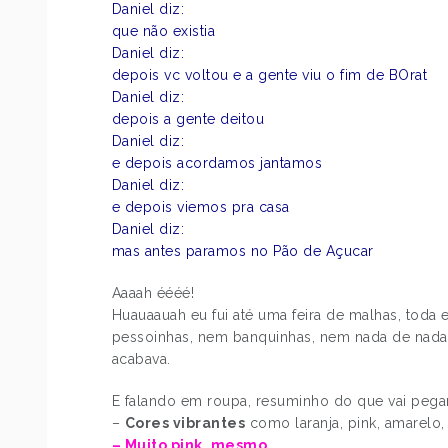
Daniel diz:
que não existia
Daniel diz:
depois vc voltou e a gente viu o fim de BOrat
Daniel diz:
depois a gente deitou
Daniel diz:
e depois acordamos jantamos
Daniel diz:
e depois viemos pra casa
Daniel diz:
mas antes paramos no Pão de Açucar
Aaaah éééé!
Huauaauah eu fui até uma feira de malhas, tod
pessoinhas, nem banquinhas, nem nada de nada…
acabava.
E falando em roupa, resuminho do que vai peg
–
Cores vibrantes
como laranja, pink, amarelo,
– Muito pink, mesmo.