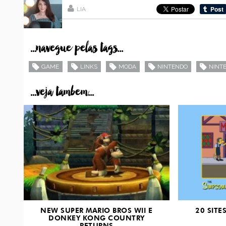
LIA
...navegue pelas tags...
GAME
LINKS
MODA
NINTENDO
NINT
...veja tambem...
NEW SUPER MARIO BROS WII E
20 SITE
DONKEY KONG COUNTRY