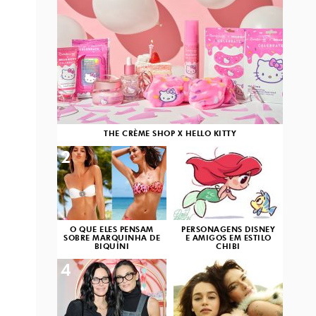
THE CRÈME SHOP X HELLO KITTY
2
3
O QUE ELES PENSAM
PERSONAGENS DISNEY
SOBRE MARQUINHA DE
E AMIGOS EM ESTILO
BIQUÍNI
CHIBI
4
5