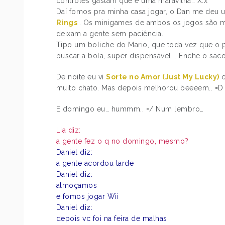
controles gastam que é uma maravilha… X.x’
Daí fomos pra minha casa jogar, o Dan me deu
Rings
. Os minigames de ambos os jogos são m
deixam a gente sem paciência.
Tipo um boliche do Mario, que toda vez que o p
buscar a bola, super dispensável…. Enche o sac
De noite eu vi
Sorte no Amor (Just My Lucky)
c
muito chato. Mas depois melhorou beeeem.. =D
E domingo eu… hummm.. =/ Num lembro…
Lia diz:
a gente fez o q no domingo, mesmo?
Daniel diz:
a gente acordou tarde
Daniel diz:
almoçamos
e fomos jogar Wii
Daniel diz:
depois vc foi na feira de malhas