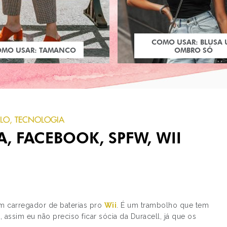
COMO USAR: BLUSA
OMO USAR: TAMANCO
OMBRO SÓ
ILO
,
TECNOLOGIA
, FACEBOOK, SPFW, WII
PRÓXIMO POST
 carregador de baterias pro
Wii
. É um trambolho que tem
MICROPETS
, assim eu não preciso ficar sócia da Duracell, já que os