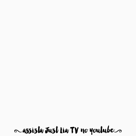
8
assista Just Lia TV no youtube
9