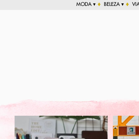
MODA ▾
BELEZA ▾
VI