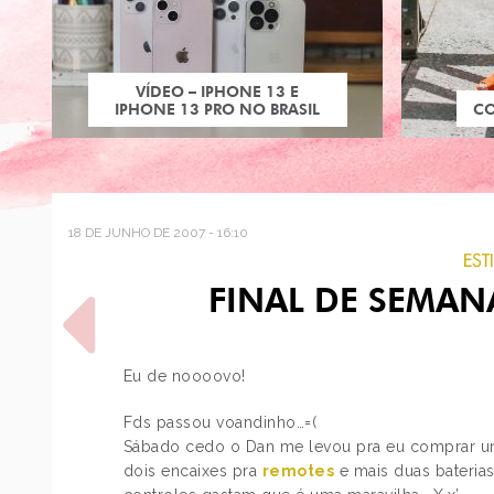
VÍDEO – IPHONE 13 E
IPHONE 13 PRO NO BRASIL
C
18 DE JUNHO DE 2007 - 16:10
EST
FINAL DE SEMANA
Eu de noooovo!
Fds passou voandinho…=(
POST ANTERIOR
Sábado cedo o Dan me levou pra eu comprar um
2º ENCONTRO MIX-
dois encaixes pra
remotes
e mais duas baterias
VIRTUAL - SÃO PAULO