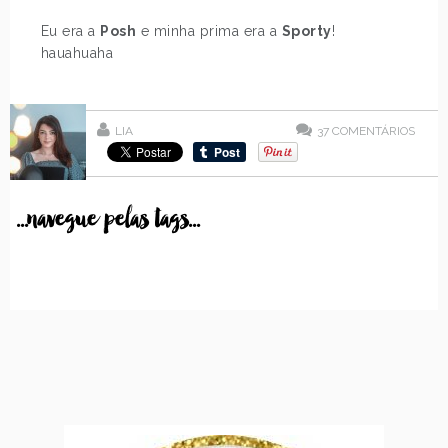
Eu era a
Posh
e minha prima era a
Sporty
!
hauahuaha
LIA
37
COMENTÁRIOS
...navegue pelas tags...