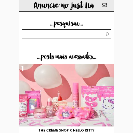
Anuncie no just Lia
...pesquisar...
...posts mais acessados...
1
THE CRÈME SHOP X HELLO KITTY