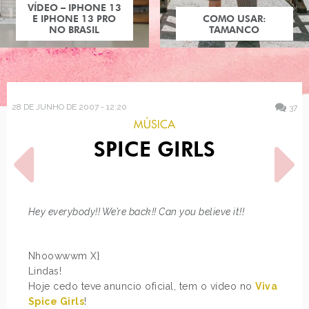
VÍDEO – IPHONE 13
E IPHONE 13 PRO
COMO USAR:
NO BRASIL
TAMANCO
28 DE JUNHO DE 2007 - 12:20
37
MÚSICA
SPICE GIRLS
Hey everybody!! We’re back!! Can you believe it!!
POST ANTERIOR
PRÓXIMO POST
QUEM VAI NO ENCONTRO
BISCOITO DO SHREK
Nhoowwwm X}
DO MIX, BEXIGUINHA
Lindas!
Hoje cedo teve anuncio oficial, tem o vídeo no
Viva
Spice Girls
!