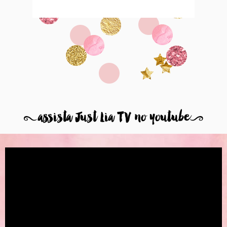
8
assista Just Lia TV no youtube
9