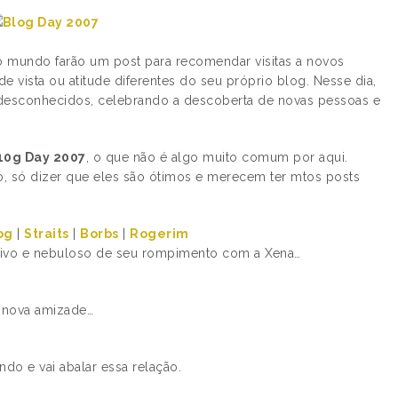
o mundo farão um post para recomendar visitas a novos
de vista ou atitude diferentes do seu próprio blog. Nesse dia,
 desconhecidos, celebrando a descoberta de novas pessoas e
10g Day 2007
, o que não é algo muito comum por aqui.
ão, só dizer que eles são ótimos e merecem ter mtos posts
og
|
Straits
|
Borbs
|
Rogerim
ssivo e nebuloso de seu rompimento com a Xena…
a nova amizade…
do e vai abalar essa relação.