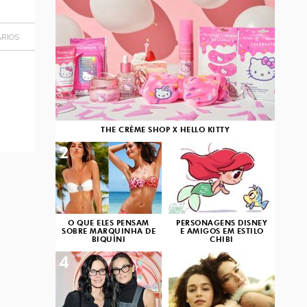
RIOS
THE CRÈME SHOP X HELLO KITTY
2
3
O QUE ELES PENSAM
PERSONAGENS DISNEY
SOBRE MARQUINHA DE
E AMIGOS EM ESTILO
BIQUÍNI
CHIBI
4
5