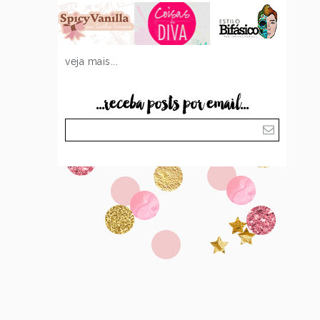
veja mais...
...receba posts por email...