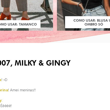
COMO USAR: BLUSA
OMO USAR: TAMANCO
OMBRO SÓ
07, MILKY & GINGY
a
! =D
brina
! Amei meninas!!
PRÓXIMO POST
y
:
DISNEY ON ICE
! Êêêêê!