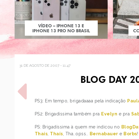
VÍDEO – IPHONE 13 E
IPHONE 13 PRO NO BRASIL
C
31 DE AGOSTO DE 2007 - 11:47
BLOG DAY 20
PS3: Em tempo, brigadaaaa pela indicação
Paul
PS2: Brigadíssima também pra
Evelyn
e pra
Sa
POST ANTERIOR
PS: Brigadíssima à quem me indicou no
BlogDa
LOJINHAS VIRTUAIS
Thaís
,
Thaís
, Tha..opss..
Bernabauer
e
Borbs
GRINGAS, JAPÃO