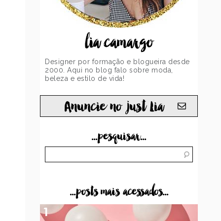
lia camargo
Designer por formação e blogueira desde
2000. Aqui no blog falo sobre moda,
beleza e estilo de vida!
Anuncie no just Lia
...pesquisar...
...posts mais acessados...
1