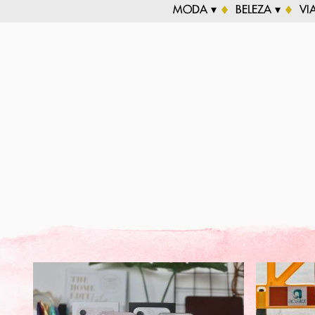
MODA ▾
BELEZA ▾
VI