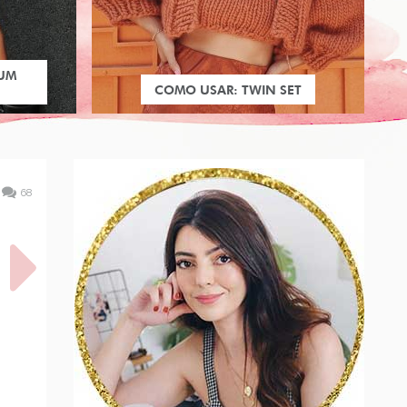
 UM
COMO USAR: TWIN SET
68