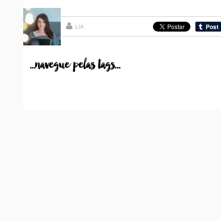
LIA
...navegue pelas tags...