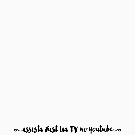
8
assista Just Lia TV no youtube
9