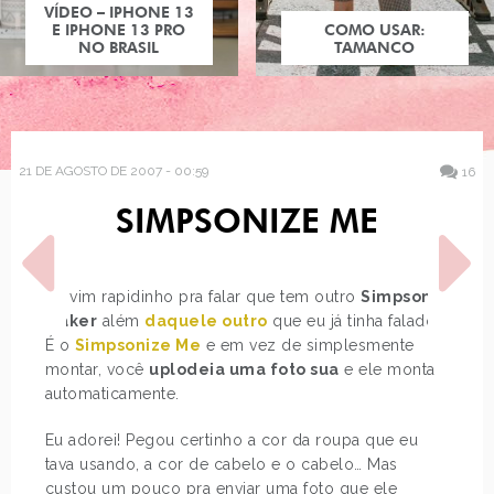
VÍDEO – IPHONE 13
E IPHONE 13 PRO
COMO USAR:
NO BRASIL
TAMANCO
21 DE AGOSTO DE 2007 - 00:59
16
SIMPSONIZE ME
Só vim rapidinho pra falar que tem outro
Simpson
Maker
além
daquele outro
que eu já tinha falado.
É o
Simpsonize Me
e em vez de simplesmente
montar, você
uplodeia uma foto sua
e ele monta
POST ANTERIOR
PRÓXIMO POST
automaticamente.
UNHAS POSTIÇAS
COMERCIAIS ANTIGOS DA
BARBIE
Eu adorei! Pegou certinho a cor da roupa que eu
tava usando, a cor de cabelo e o cabelo… Mas
custou um pouco pra enviar uma foto que ele