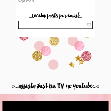
veja mais...
...receba posts por email...
8
assista Just Lia TV no youtube
9