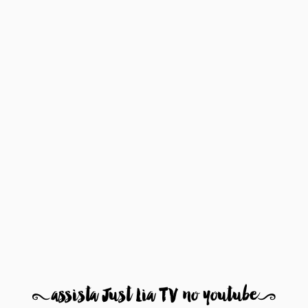
8
assista Just Lia TV no youtube
9