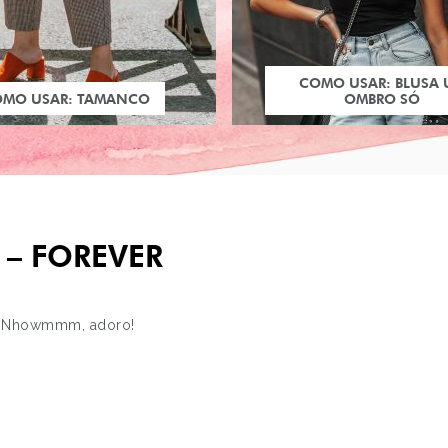
COMO USAR: BLUSA
OMO USAR: TAMANCO
OMBRO SÓ
S – FOREVER
a! Nhowmmm, adoro!
PRÓXIMO POST
BLOGUERIA #2