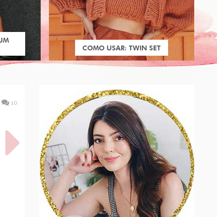
 UM
COMO USAR: TWIN SET
10