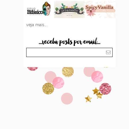
veja mais...
...receba posts por email...