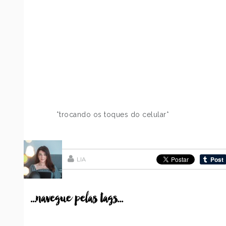
*trocando os toques do celular*
LIA
...navegue pelas tags...