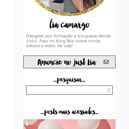
lia camargo
Designer por formação e blogueira desde
2000. Aqui no blog falo sobre moda,
beleza e estilo de vida!
Anuncie no just Lia
...pesquisar...
...posts mais acessados...
1