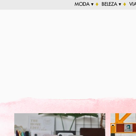
MODA ▾
BELEZA ▾
VI