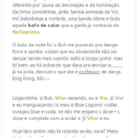
diferente por causa da decoração e da iluminação.
Daí tinha comidinhas, janta, família animada da Vic,
mil bebidinhas a vontade, uma banda ótima e todo
aquele
bafo de calor
que a gente já conhecia do
NoCapricho
.
O belo da noite foi o Buh me puxando pra dançar
forró e samba, coisas que eu óbviamente não sei
dançar (ainda mais usando salto e longo justo), mas
td bem, eu fui achando que dava pra enrolar e…………….
já na pista, descubro que ele é
professor
de dança.
King Kong. 8D~~~
Legendinha: 1) Buh,
Vitor
-nanando, eu e
Vivi
, 2) Vivi
e eu manguaçando (o meu é Blue Lagoon: vodka,
curaçau blue e soda, se não me engano 1 dose + 1
dose e completa com a soda) e 3)
Vitor
e eu.
Hoje tipo assim, não tá rolando andar, saca? Meus