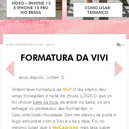
VÍDEO – IPHONE 13
E IPHONE 13 PRO
COMO USAR:
NO BRASIL
TAMANCO
13 DE JANEIRO DE 2008 - 18:07
6
FORMATURA DA VIVI
Mil anos depois… voltei! :D
Ontem teve formatura da
Vivi
! O dia inteiro deu
umas trovejadas e nada de chuva. LÓGICO que só
POST ANTERIOR
PRÓXIMO POST
foi chover
bem na hora
de entrar no baile, só pra
LINKS
GUITARRAS PRA GAROTAS
estragar os penteados das formandas. =(
E MINHAS HABILIDADES
MUSICAIS
Caiu uma baita chuvaaaaa, Dan me deixou na porta e
logo encontrei com a Vivi e a tia 1 dela. Foi no
mesmo lugar que o
NoCapricho
, mas tava super