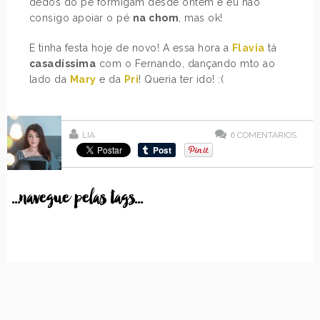
dedos do pé formigam desde ontem e eu não
consigo apoiar o pé
na chom
, mas ok!
E tinha festa hoje de novo! A essa hora a
Flavia
tá
casadíssima
com o Fernando, dançando mto ao
lado da
Mary
e da
Pri
! Queria ter ido! :(
LIA
6
COMENTÁRIOS
...navegue pelas tags...