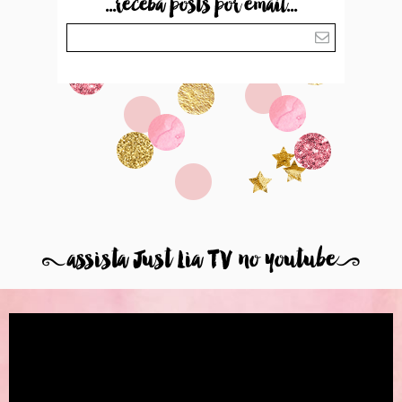
...receba posts por email...
8
assista Just Lia TV no youtube
9