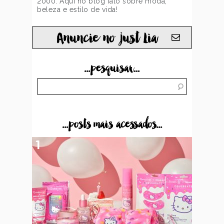
2000. Aqui no blog falo sobre moda,
beleza e estilo de vida!
Anuncie no just Lia
...pesquisar...
...posts mais acessados...
1